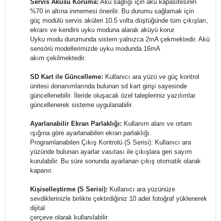
Servis Aküsü Koruma:
Akü sağlığı için akü kapasitesinin
%70 in altına inmemesi önerilir. Bu durumu sağlamak için
güç modülü servis aküleri 10.5 volta düştüğünde tüm çıkışları,
ekranı ve kendini uyku moduna alarak aküyü korur.
Uyku modu durumunda sistem yalnızca 2mA çekmektedir. Akü
sensörü modellerimizde uyku modunda 16mA
akım çekilmektedir.
SD Kart ile Güncelleme:
Kullanıcı ara yüzü ve güç kontrol
ünitesi donanımlarında bulunan sd kart girişi sayesinde
güncellenebilir. İleride oluşacak özel talepleriniz yazılımlar
güncellenerek sisteme uygulanabilir.
Ayarlanabilir Ekran Parlaklığı:
Kullanım alanı ve ortam
ışığına göre ayarlanabilen ekran parlaklığı.
Programlanabilen Çıkış Kontrolü (S Serisi): Kullanıcı ara
yüzünde bulunan ayarlar vasıtası ile çıkışlara geri sayım
kurulabilir. Bu süre sonunda ayarlanan çıkış otomatik olarak
kapanır.
Kişiselleştirme (S Serisi):
Kullanıcı ara yüzünüze
sevdiklerinizle birlikte çektirdiğiniz 10 adet fotoğraf yüklenerek
dijital
çerçeve olarak kullanılabilir.