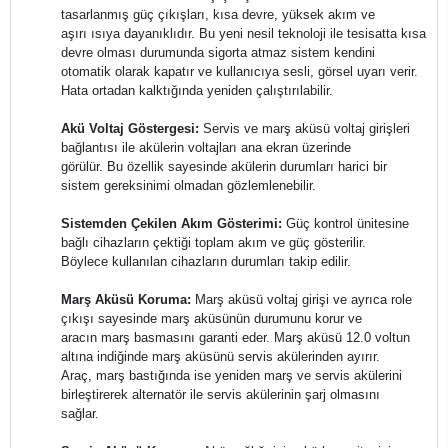
tasarlanmış güç çıkışları, kısa devre, yüksek akım ve
aşırı ısıya dayanıklıdır. Bu yeni nesil teknoloji ile tesisatta kısa
devre olması durumunda sigorta atmaz sistem kendini
otomatik olarak kapatır ve kullanıcıya sesli, görsel uyarı verir.
Hata ortadan kalktığında yeniden çalıştırılabilir.
Akü Voltaj Göstergesi:
Servis ve marş aküsü voltaj girişleri
bağlantısı ile akülerin voltajları ana ekran üzerinde
görülür. Bu özellik sayesinde akülerin durumları harici bir
sistem gereksinimi olmadan gözlemlenebilir.
Sistemden Çekilen Akım Gösterimi:
Güç kontrol ünitesine
bağlı cihazların çektiği toplam akım ve güç gösterilir.
Böylece kullanılan cihazların durumları takip edilir.
Marş Aküsü Koruma:
Marş aküsü voltaj girişi ve ayrıca role
çıkışı sayesinde marş aküsünün durumunu korur ve
aracın marş basmasını garanti eder. Marş aküsü 12.0 voltun
altına indiğinde marş aküsünü servis akülerinden ayırır.
Araç, marş bastığında ise yeniden marş ve servis akülerini
birleştirerek alternatör ile servis akülerinin şarj olmasını
sağlar.