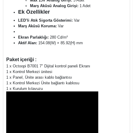
Max 15V Analog Girişi:
3 Adet
Marş Aküsü Analog Girişi:
1 Adet
Ek Özellikler
LED’li Atık Sigorta Gösterimi:
Var
Marş Aküsü Koruma:
Var
Ekran Parlaklığı:
280 Cd/m²
Aktif Alan:
154.08(W) × 85.92(H) mm
Paket içeriği :
1 x Octoopi B7001 7" Dijital kontrol paneli Ekranı
1 x Kontrol Merkezi ünitesi
1 x Panel, Ünite arası kablo bağlantısı
1 x Kontrol Merkezi Ünite bağlantı kablosu
1 x Kurulum kılavuzu