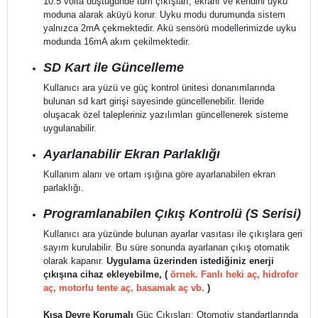
10.5 volta düştüğünde tüm çıkışları, ekranı ve kendini uyku
moduna alarak aküyü korur. Uyku modu durumunda sistem
yalnızca 2mA çekmektedir. Akü sensörü modellerimizde uyku
modunda 16mA akım çekilmektedir.
SD Kart ile Güncelleme
Kullanıcı ara yüzü ve güç kontrol ünitesi donanımlarında
bulunan sd kart girişi sayesinde güncellenebilir. İleride
oluşacak özel talepleriniz yazılımları güncellenerek sisteme
uygulanabilir.
Ayarlanabilir Ekran Parlaklığı
Kullanım alanı ve ortam ışığına göre ayarlanabilen ekran
parlaklığı.
Programlanabilen Çıkış Kontrolü (S Serisi)
Kullanıcı ara yüzünde bulunan ayarlar vasıtası ile çıkışlara geri
sayım kurulabilir. Bu süre sonunda ayarlanan çıkış otomatik
olarak kapanır.
Uygulama üzerinden istediğiniz enerji
çıkışına cihaz ekleyebilme, (
örnek. Fanlı heki aç, hidrofor
aç, motorlu tente aç, basamak aç vb.
)
Kısa Devre Korumalı
Güç Çıkışları: Otomotiv standartlarında