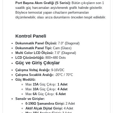
Port Başına Akım Grafiği (S Serisi):
Bütün çıkışların son 1
saatlik güç harcamaları arşivlenerek grafik halinde gösterilir.
Böylece termostat yapan cihazların performansları
ölçümlenebilir, olası arıza durumlarını önceden tespit edilebilir.
Kontrol Paneli
Dokunmatik Panel Ölçüsü:
7.0" (Diagonal)
Dokunmatik Panel Tipi:
Cam (Glass)
Multi Color LCD Ölçüsü:
7.0" (Diagonal)
LCD Çözünürlüğü:
800×480 Dots
Güç ve Giriş Çıkışlar
Çalışma Voltaj Aralığı:
9-16VDC
Çalışma Sıcaklık Aralığı:
-20°C / 70°C
Güç Modülü:
Max
15A
Güç Çıkışı:
1 Adet
Max
10A
Güç Çıkışı:
4 Adet
Max
6A
Güç Çıkışı:
6 Adet
Sensör ve Girişler:
0-190Ω Şamandıra Girişi:
2 Adet
Aktif Alçak Dijital Girişi:
4 Adet