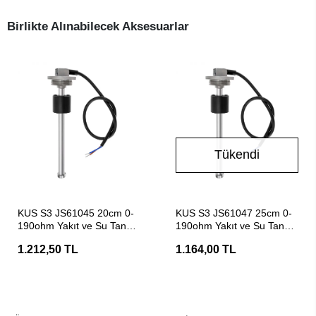
Birlikte Alınabilecek Aksesuarlar
Tükendi
SEPETE EKLE
Stokta Yok
KUS S3 JS61045 20cm 0-
KUS S3 JS61047 25cm 0-
190ohm Yakıt ve Su Tankı
190ohm Yakıt ve Su Tankı
Seviye Şamandırası
Seviye Şamandırası
1.212,50 TL
1.164,00 TL