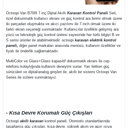
Octoopi Van B700İ 7 inç Dijital Akıllı
Karavan Kontrol Paneli
Seti,
özel dokunmatik kullanıcı ekranı ve güç kontrol ara birimi olmak üzere
iki parçadan oluşmakta ve akıcı yazılımı ile 7 inch olmak üzere iki
farklı ekran seçeneği sunmaktadır. Kullanıcılar özellikle gelişmiş ara
yüzü ve teknolojik güç kontrol ünitesi sayesinde her türlü bilgiyi B ve
S serisi ürünler ile alabilmektedir. octoopi
karavan elektrik kontrol
paneli,
diğer panel markaları arasında menüsü, kullanım özellikler ve
fiyatı ile önderlik sağlamaktadır.
MultiColor ve Glass+Glass kapasitif dokunmatik ekranı ile cep
telefonu kolaylığında kullanım deneyimi sunar. Yarı iletken güç
sürücüleri ve dijital/analog girişleri ile; akıllı bir sistemi Octoopi Van
Series ile sizlere sunmaktayız.
- Kısa Devre Korumalı Güç Çıkışları
Octoopi
akıllı karavan
kontrol paneli, Otomotiv standartlarında
tasarlamış güç çıkışları, kısa devre, yüksek akım ve aşırı ısıya