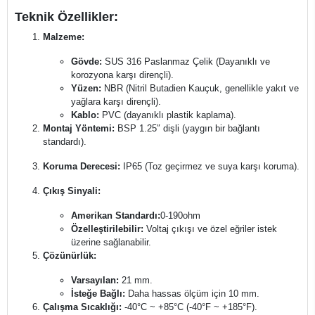
Teknik Özellikler:
Malzeme:
Gövde:
SUS 316 Paslanmaz Çelik (Dayanıklı ve
korozyona karşı dirençli).
Yüzen:
NBR (Nitril Butadien Kauçuk, genellikle yakıt ve
yağlara karşı dirençli).
Kablo:
PVC (dayanıklı plastik kaplama).
Montaj Yöntemi:
BSP 1.25″ dişli (yaygın bir bağlantı
standardı).
Koruma Derecesi:
IP65 (Toz geçirmez ve suya karşı koruma).
Çıkış Sinyali:
Amerikan Standardı:
0-190ohm
Özelleştirilebilir:
Voltaj çıkışı ve özel eğriler istek
üzerine sağlanabilir.
Çözünürlük:
Varsayılan:
21 mm.
İsteğe Bağlı:
Daha hassas ölçüm için 10 mm.
Çalışma Sıcaklığı:
-40°C ~ +85°C (-40°F ~ +185°F).