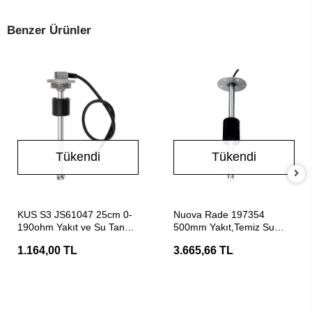
Benzer Ürünler
Tükendi
Tükendi
Stokta Yok
Stokta Yok
KUS S3 JS61047 25cm 0-
Nuova Rade 197354
190ohm Yakıt ve Su Tankı
500mm Yakıt,Temiz Su
Seviye Şamandırası
Tankları İçin Karavan Depo
1.164,00 TL
3.665,66 TL
Şamandırası