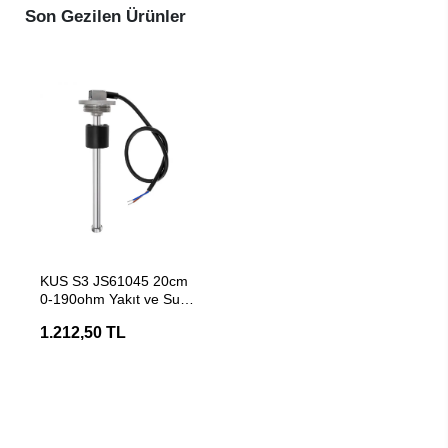
Son Gezilen Ürünler
SEPETE EKLE
KUS S3 JS61045 20cm
0-190ohm Yakıt ve Su
Tankı Seviye
1.212,50 TL
Şamandırası