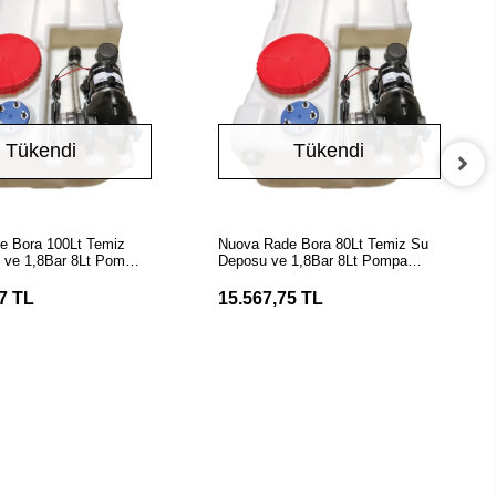
Tükendi
Tükendi
Stokta Yok
Stokta Yok
e Bora 100Lt Temiz
Nuova Rade Bora 80Lt Temiz Su
 ve 1,8Bar 8Lt Pompa
Deposu ve 1,8Bar 8Lt Pompa
Dahil Set
7 TL
15.567,75 TL