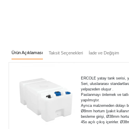
Ürün Açıklaması
Taksit Seçenekleri
İade ve Değişim
ERCOLE yatay tank serisi, ya
Seri, uluslararası standartl
yelpazeden oluşur .
Paslanmayı önlemek ve tatlı 
yapılmıştır.
Ayrıca malzemeden dolayı bu
Ø8mm hortum (yakıt kullanımı
besleme girişi, Ø38mm hortu
45o açılı çıkış içerirler. Ø