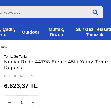
, Çadır,
Mutfak,
Su / Gaz Tesisatı
Outdoor
rtü
Düzen
Temizlik
 Tankı
Temiz Su Tankı
Nuova Rade 44798 Ercole 45Lt Yatay Temiz
Deposu
Ürün Kodu:
44798
6.623,37 TL