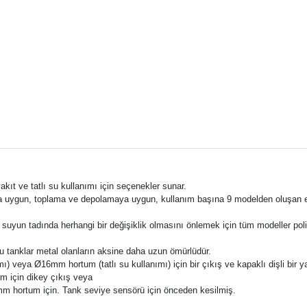
kıt ve tatlı su kullanımı için seçenekler sunar.
ara uygun, toplama ve depolamaya uygun, kullanım başına 9 modelden oluşan e
suyun tadında herhangi bir değişiklik olmasını önlemek için tüm modeller poli
 tanklar metal olanların aksine daha uzun ömürlüdür.
) veya Ø16mm hortum (tatlı su kullanımı) için bir çıkış ve kapaklı dişli bir y
m için dikey çıkış veya
38mm hortum için. Tank seviye sensörü için önceden kesilmiş.