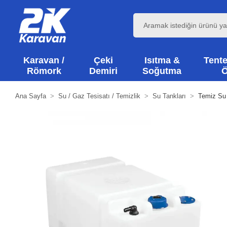
Karavan /
Çeki
Isıtma &
Tente
Römork
Demiri
Soğutma
Ö
Ana Sayfa
Su / Gaz Tesisatı / Temizlik
Su Tankları
Temiz Su