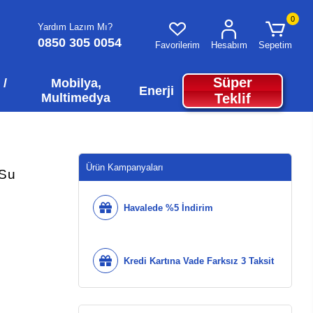
0
Yardım Lazım Mı?
0850 305 0054
Favorilerim
Hesabım
Sepetim
Süper
 /
Mobilya,
Enerji
Multimedya
Teklif
Ürün Kampanyaları
 Su
Havalede %5 İndirim
Kredi Kartına Vade Farksız 3 Taksit