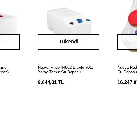
Tükendi
ok
Stokta Yok
İçme,
Nuova Rade 44802 Ercole 70Lt
Nuova Rad
eyaz)
Yatay Temiz Su Deposu
Su Deposu
Dahil Set
8.644,01 TL
16.247,0