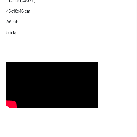
Ebatlar (UxGxY)
45x48x46 cm
Ağırlık
5,5 kg