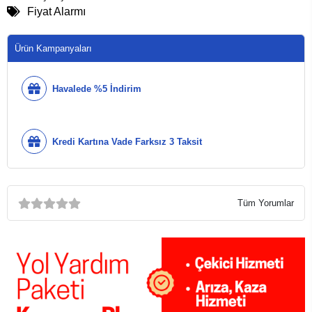
Fiyat Alarmı
Ürün Kampanyaları
Havalede %5 İndirim
Kredi Kartına Vade Farksız 3 Taksit
Tüm Yorumlar