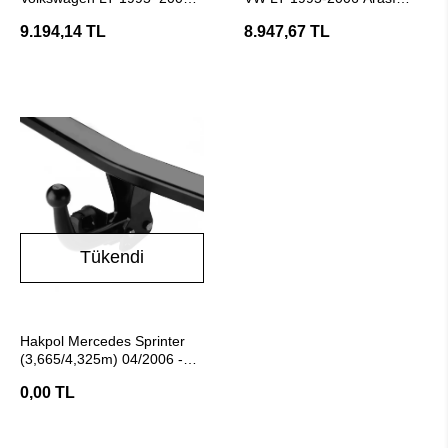
Çeki Demiri - Hakpol
Araç Çeki Demiri - E20
9.194,14 TL
8.947,67 TL
Belgeli
Tükendi
Stokta Yok
Hakpol Mercedes Sprinter
(3,665/4,325m) 04/2006 -
05/2018 Arası Çeki Demiri
0,00 TL