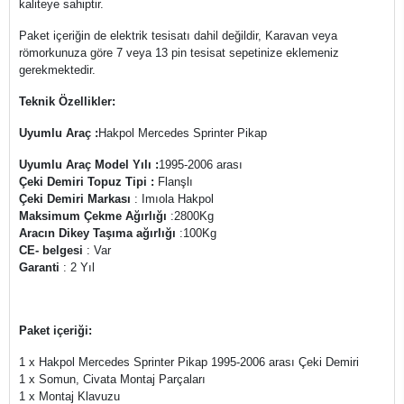
kaliteye sahiptir.
Paket içeriğin de elektrik tesisatı dahil değildir, Karavan veya
römorkunuza göre 7 veya 13 pin tesisat sepetinize eklemeniz
gerekmektedir.
Teknik Özellikler:
Uyumlu Araç :
Hakpol Mercedes Sprinter Pikap
Uyumlu Araç Model Yılı :
1995-2006 arası
Çeki Demiri Topuz Tipi :
Flanşlı
Çeki Demiri Markası
: Imıola Hakpol
Maksimum Çekme Ağırlığı
:2800Kg
Aracın Dikey Taşıma ağırlığı
:100Kg
CE- belgesi
: Var
Garanti
: 2 Yıl
Paket içeriği:
1 x Hakpol Mercedes Sprinter Pikap 1995-2006 arası Çeki Demiri
1 x Somun, Civata Montaj Parçaları
1 x Montaj Klavuzu