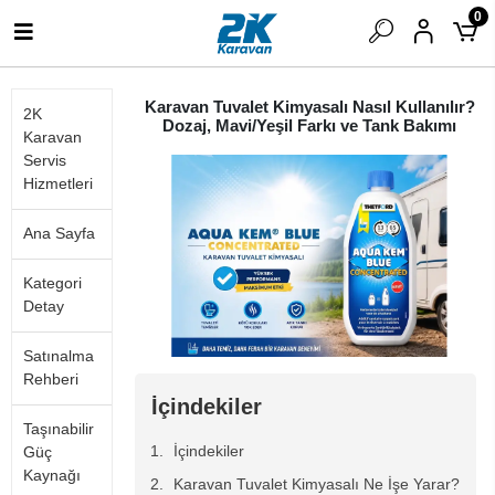
0
Karavan Tuvalet Kimyasalı Nasıl Kullanılır?
2K
Dozaj, Mavi/Yeşil Farkı ve Tank Bakımı
Karavan
Servis
Hizmetleri
Ana Sayfa
Kategori
Detay
Satınalma
Rehberi
İçindekiler
Taşınabilir
İçindekiler
Güç
Kaynağı
Karavan Tuvalet Kimyasalı Ne İşe Yarar?