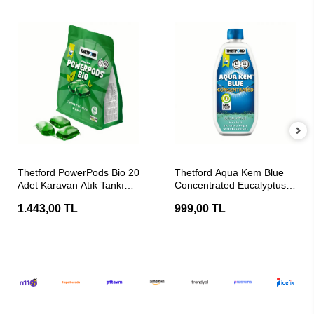
SEPETE EKLE
SEPETE EKLE
Thetford PowerPods Bio 20
Thetford Aqua Kem Blue
Adet Karavan Atık Tankı
Concentrated Eucalyptus
Tuvalet Kimyasalı
780ml Atık Tankı Tuvalet
1.443,00 TL
999,00 TL
Kimyasalı