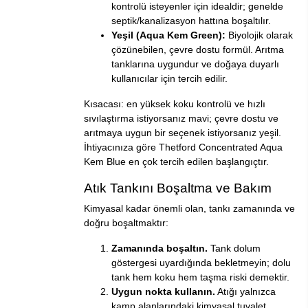
kontrolü isteyenler için idealdir; genelde
septik/kanalizasyon hattına boşaltılır.
Yeşil (Aqua Kem Green):
Biyolojik olarak
çözünebilen, çevre dostu formül. Arıtma
tanklarına uygundur ve doğaya duyarlı
kullanıcılar için tercih edilir.
Kısacası: en yüksek koku kontrolü ve hızlı
sıvılaştırma istiyorsanız mavi; çevre dostu ve
arıtmaya uygun bir seçenek istiyorsanız yeşil.
İhtiyacınıza göre
Thetford Concentrated Aqua
Kem Blue
en çok tercih edilen başlangıçtır.
Atık Tankını Boşaltma ve Bakım
Kimyasal kadar önemli olan, tankı zamanında ve
doğru boşaltmaktır:
Zamanında boşaltın.
Tank dolum
göstergesi uyardığında bekletmeyin; dolu
tank hem koku hem taşma riski demektir.
Uygun nokta kullanın.
Atığı yalnızca
kamp alanlarındaki kimyasal tuvalet