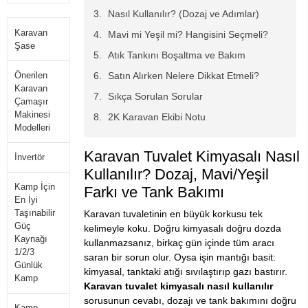
Nasıl Kullanılır? (Dozaj ve Adımlar)
Karavan
Mavi mi Yeşil mi? Hangisini Seçmeli?
Şase
Atık Tankını Boşaltma ve Bakım
Önerilen
Satın Alırken Nelere Dikkat Etmeli?
Karavan
Sıkça Sorulan Sorular
Çamaşır
Makinesi
2K Karavan Ekibi Notu
Modelleri
Karavan Tuvalet Kimyasalı Nasıl
İnvertör
Kullanılır? Dozaj, Mavi/Yeşil
Kamp İçin
Farkı ve Tank Bakımı
En İyi
Taşınabilir
Karavan tuvaletinin en büyük korkusu tek
Güç
kelimeyle koku. Doğru kimyasalı doğru dozda
Kaynağı
kullanmazsanız, birkaç gün içinde tüm aracı
1/2/3
saran bir sorun olur. Oysa işin mantığı basit:
Günlük
kimyasal, tanktaki atığı sıvılaştırıp gazı bastırır.
Kamp
Karavan tuvalet kimyasalı nasıl kullanılır
sorusunun cevabı, dozajı ve tank bakımını doğru
Kamp