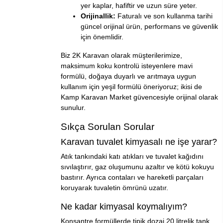
yer kaplar, hafiftir ve uzun süre yeter.
Orijinallik:
Faturalı ve son kullanma tarihi
güncel orijinal ürün, performans ve güvenlik
için önemlidir.
Biz 2K Karavan olarak müşterilerimize,
maksimum koku kontrolü isteyenlere mavi
formülü, doğaya duyarlı ve arıtmaya uygun
kullanım için yeşil formülü öneriyoruz; ikisi de
Kamp Karavan Market güvencesiyle orijinal olarak
sunulur.
Sıkça Sorulan Sorular
Karavan tuvalet kimyasalı ne işe yarar?
Atık tankındaki katı atıkları ve tuvalet kağıdını
sıvılaştırır, gaz oluşumunu azaltır ve kötü kokuyu
bastırır. Ayrıca contaları ve hareketli parçaları
koruyarak tuvaletin ömrünü uzatır.
Ne kadar kimyasal koymalıyım?
Konsantre formüllerde tipik dozaj 20 litrelik tank