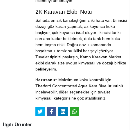
eklemeyi unutmayın.
2K Karavan Ekibi Notu
Sahada en sık karşılaştığımız iki hata var. Birincisi
dozajı göz kararı yapmak; az koyunca koku
başlıyor, çok koyunca israf oluyor. İkincisi tankı
son ana kadar bekletmek; dolu tank hem koku
hem taşma riski. Doğru doz + zamanında
boşaltma + temiz su ikilisi her şeyi çözüyor.
Tuvalet tipinizi paylaşın, Kamp Karavan Market
ekibi olarak size uygun kimyasalı ve dozajı birlikte
belirleyelim.
Hazırsanız:
Maksimum koku kontrolü için
Thetford Concentrated Aqua Kem Blue
ürününü
inceleyebilir, diğer seçenekler için
tuvalet
kimyasalı
kategorisine göz atabilirsiniz.
İlgili Ürünler