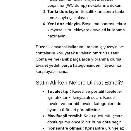
boşaltma (WC dump) noktalarına dökün.
Tankı durulayın.
Boşalttıktan sonra tankı
temiz suyla çalkalayın.
Yeni doz ekleyin.
Boşaltma sonrası tekrar
kimyasal + su ekleyerek tuvaleti kullanıma
hazırlayın.
Düzenli kimyasal kullanımı, tankın iç yüzeyini ve
contalarını koruyarak tuvaletin ömrünü uzatır.
Conta ve mekanik parçalarda yıpranma olursa
tuvalet yedek parça
kategorisinden ihtiyacınızı
karşılayabilirsiniz.
Satın Alırken Nelere Dikkat Etmeli?
Tuvalet tipi:
Kasetli ve portatif tuvaletler
için atık tankı kimyasalı seçin.
Kasetli
tuvalet
ve
portatif tuvalet
kategorilerinde
uyumlu ürünleri görebilirsiniz.
Mavi/yeşil tercihi:
Koku gücü mü, çevre
dostluğu mu önceliğiniz buna göre seçin.
Konsantre olması:
Konsantre ürünler az