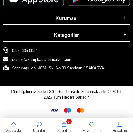
Kurumsal
Kategoriler
0850 305 0054
destek@kampkaravanmarket.com
Köprübaşı Mh. 4034. Sk. No:30 Serdivan / SAKARYA
Tüm bilgileriniz 256bit SSL Sertifikası ile korunmaktadır.
© 2018 -
2026
Tüm Hakları Saklıdır.
0
Anasayfa
Ürünler
Sepetim
Favorilerim
Hesabım