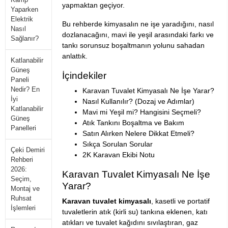
yapmaktan geçiyor.
Yaparken
Elektrik
Bu rehberde kimyasalın ne işe yaradığını, nasıl
Nasıl
dozlanacağını, mavi ile yeşil arasındaki farkı ve
Sağlanır?
tankı sorunsuz boşaltmanın yolunu sahadan
anlattık.
Katlanabilir
Güneş
İçindekiler
Paneli
Nedir? En
Karavan Tuvalet Kimyasalı Ne İşe Yarar?
İyi
Nasıl Kullanılır? (Dozaj ve Adımlar)
Katlanabilir
Mavi mi Yeşil mi? Hangisini Seçmeli?
Güneş
Atık Tankını Boşaltma ve Bakım
Panelleri
Satın Alırken Nelere Dikkat Etmeli?
Sıkça Sorulan Sorular
Çeki Demiri
2K Karavan Ekibi Notu
Rehberi
2026:
Karavan Tuvalet Kimyasalı Ne İşe
Seçim,
Yarar?
Montaj ve
Ruhsat
Karavan tuvalet kimyasalı
, kasetli ve portatif
İşlemleri
tuvaletlerin atık (kirli su) tankına eklenen, katı
atıkları ve tuvalet kağıdını sıvılaştıran, gaz