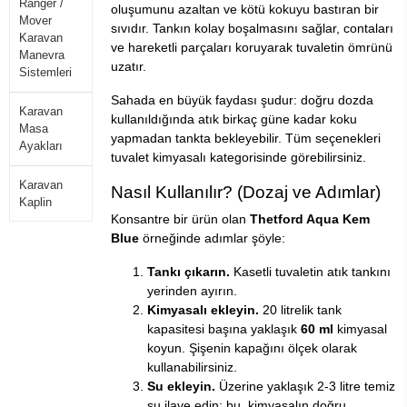
Ranger /
oluşumunu azaltan ve kötü kokuyu bastıran bir
Mover
sıvıdır. Tankın kolay boşalmasını sağlar, contaları
Karavan
ve hareketli parçaları koruyarak tuvaletin ömrünü
Manevra
uzatır.
Sistemleri
Sahada en büyük faydası şudur: doğru dozda
Karavan
kullanıldığında atık birkaç güne kadar koku
Masa
yapmadan tankta bekleyebilir. Tüm seçenekleri
Ayakları
tuvalet kimyasalı
kategorisinde görebilirsiniz.
Karavan
Nasıl Kullanılır? (Dozaj ve Adımlar)
Kaplin
Konsantre bir ürün olan
Thetford Aqua Kem
Blue
örneğinde adımlar şöyle:
Tankı çıkarın.
Kasetli tuvaletin atık tankını
yerinden ayırın.
Kimyasalı ekleyin.
20 litrelik tank
kapasitesi başına yaklaşık
60 ml
kimyasal
koyun. Şişenin kapağını ölçek olarak
kullanabilirsiniz.
Su ekleyin.
Üzerine yaklaşık 2-3 litre temiz
su ilave edin; bu, kimyasalın doğru