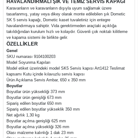
HAVALANDIRMALI ŞIK VE TEMİZ SERVİS KAPAĞI
Karavanların ve karavanların dışıyla uyum sağlamak üzere
tasarlanmış, yatay veya dikey olarak monte edilebilen şık Dometic
SK 5 servis kapağı, Dometic kaset tuvaletiniz için entegre
havalandırmaya sahiptir. Vida gerektirmeden araçtaki açıklığa
takıldığından kurulum hızlı ve kolaydır. Güvenli çok noktalı kilitleme
ve kapama sistemi ile birlikte gelir.
ÖZELLİKLER
Genel
SKU numarası 9104100203
Model Soyunma Kapıları
Model etiket üzerindeki model SK5 Servis kapısı Art1412 Teslimat
kapsamı Kutu içinde kılavuzlu servis kapısı
Ürün Açıklama Servis Ambar, 650 x 350 mm
Boyutlar
Boyutlar ürün yüksekliği 373 mm
Boyutlar ürün genişliği 673 mm
Sipariş edilen boyutlar 650 mm
Sipariş edilen boyutlar yükseklik 350 mm
Net ağırlık 1,30 kg
Boyutlar açılma genişliği 625 mm
Boyutlar açılma yüksekliği 326 mm
Olası malzeme kalınlığı 1 dak 23 mm