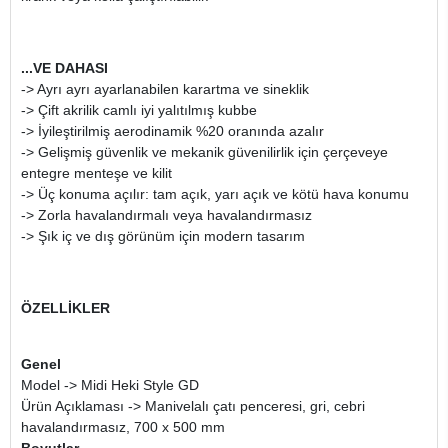
...VE DAHASI
-> Ayrı ayrı ayarlanabilen karartma ve sineklik
-> Çift akrilik camlı iyi yalıtılmış kubbe
-> İyileştirilmiş aerodinamik %20 oranında azalır
-> Gelişmiş güvenlik ve mekanik güvenilirlik için çerçeveye
entegre menteşe ve kilit
-> Üç konuma açılır: tam açık, yarı açık ve kötü hava konumu
-> Zorla havalandırmalı veya havalandırmasız
-> Şık iç ve dış görünüm için modern tasarım
ÖZELLİKLER
Genel
Model -> Midi Heki Style GD
Ürün Açıklaması -> Manivelalı çatı penceresi, gri, cebri
havalandırmasız, 700 x 500 mm