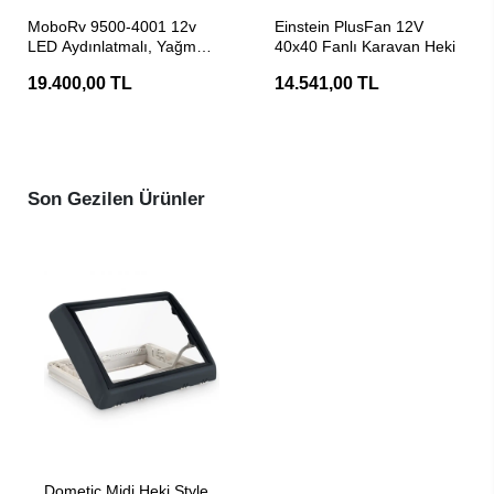
SEPETE EKLE
SEPETE EKLE
MoboRv 9500-4001 12v
Einstein PlusFan 12V
LED Aydınlatmalı, Yağmur
40x40 Fanlı Karavan Heki
Sensörlü, Uzaktan
19.400,00 TL
14.541,00 TL
Kumandalı Tavan Heki
Son Gezilen Ürünler
SEPETE EKLE
Dometic Midi Heki Style