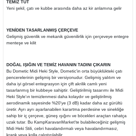
TEMİZ TUT
Yeni şekil, çatı ve kubbe arasında daha az kir anlamına gelir
YENİDEN TASARLANMIŞ ÇERÇEVE
Gelişmiş güvenlik ve mekanik güvenilirlik için çerçeveye entegre
menteşe ve kilit
DOĞAL IŞIĞIN VE TEMİZ HAVANIN TADINI ÇIKARIN
Bu Dometic Midi Heki Style, Dometic'in orta büyüklükteki çatı
pencerelerinin gelişmiş bir versiyonudur. Gelişmiş yalıtım ve
daha iyi görsel entegrasyon için çift akrilik camlı yeni
tasarlanmış bir kubbeye sahiptir. Geliştirilmiş tasarımı ile Midi
Heki Style'ın temizlenmesi daha kolaydır ve geliştirilmiş
aerodinamik sayesinde %20'ye (3 dB) kadar daha az gürültü
üretir. Ayrı ayrı ayarlanabilen karartma perdesine ve sinekliğe
sahip bir iç çerçeve, güneş ışığını ve böcekleri araçtan rahatça
uzak tutar. Bu KampKaravanMarket'te bulabileceğiniz gelişmiş
Midi Heki Stili, cebri havalandırmalı veya havalandırmasız,
krank veya kolla çalıştırılabilir.