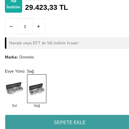
%8
29.423,33 TL
İndirim
Havale veya EFT ile %5 indirim fırsatı!
Marka:
Dometic
Evye Yönü: Sağ
Sol
Sağ
SEPETE EKLE