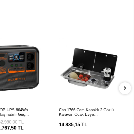
EPETE EKLE
SEPETE EKLE
C70P UPS 864Wh
Can 1766 Cam Kapaklı 2 Gözlü
Taşınabilir Güç
Karavan Ocak Evye
Kombinasyonu
32.980,00 TL
14.835,15 TL
1.767,50 TL