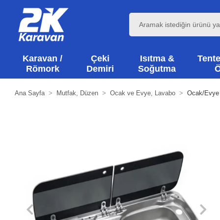
Karavan /
Çeki
Isıtma &
Tente
Römork
Demiri
Soğutma
Ö
Ana Sayfa
Mutfak, Düzen
Ocak ve Evye, Lavabo
Ocak/Evye