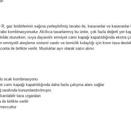
ğı.
I
gaz brülörlerinin sağına yerleştirilmiş lavabo ile, karavanlar ve karavanlar 
lavabo kombinasyonudur. Akıllıca tasarlanmış bu ünite, çok fazla değerli yer 
kilde otururken, ısıya dayanıklı emniyet camı kapağı kapatıldığında ekstra ç
ın emniyetli ateşleme sistemi vardır ve temizlik kolaylığı için krom tava destek
conta ile birlikte verilir. Musluklar ayrı olarak satın alınır.
zlü ocak kombinasyonu
et camı kapağı kapatıldığında daha fazla çalışma alanı sağlar
ğ tarafında konumlandırılmıştır.
karılabilir tava ızgaraları
le birlikte verilir
 mevcuttur