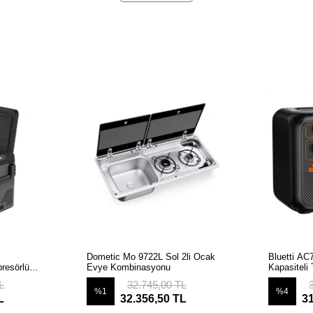
LE
SEPETE EKLE
S
Dometic Mo 9722L Sol 2li Ocak
Bluetti A
resörlü
Evye Kombinasyonu
Kapasiteli 
Kaynağı
L
32.745,00 TL
%1
%4
L
32.356,50 TL
3