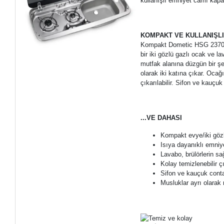
kullanışlı emniyet camı kapa
KOMPAKT VE KULLANIŞL
Kompakt Dometic HSG 2370 R, 
bir iki gözlü gazlı ocak ve 
mutfak alanına düzgün bir şe
olarak iki katına çıkar. Ocağ
çıkarılabilir. Sifon ve kauçuk 
...VE DAHASI
Kompakt evye/iki gö
Isıya dayanıklı emniy
Lavabo, brülörlerin sa
Kolay temizlenebilir çı
Sifon ve kauçuk conta i
Musluklar ayrı olarak