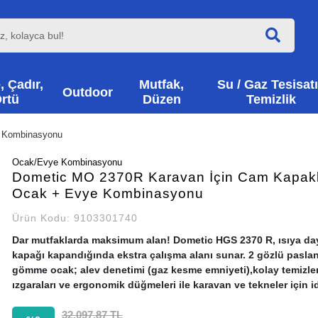
, Çadır,
Mutfak,
Su / Gaz Tesisatı
Outdoor
rtü
Düzen
Temizlik
 Kombinasyonu
Ocak/Evye Kombinasyonu
Dometic MO 2370R Karavan İçin Cam Kapakl
Ocak + Evye Kombinasyonu
Ürün Kodu:
9103301740
Dar mutfaklarda maksimum alan! Dometic HGS 2370 R, ısıya da
kapağı kapandığında ekstra çalışma alanı sunar. 2 gözlü pasla
gömme ocak; alev denetimi (gaz kesme emniyeti),kolay temizlen
ızgaraları ve ergonomik düğmeleri ile karavan ve tekneler için id
32.097,87 TL