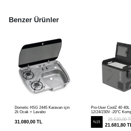
Benzer Ürünler
SEPETE EKLE
SEPETE EK
Dometic HSG 2445 Karavan için
Pro-User CoolZ 40 40L
2li Ocak + Lavabo
12/24/230V -20°C Komp
Taşınabilir Buzdolabı
25.530,00 T
31.080,00 TL
%15
21.681,80 T