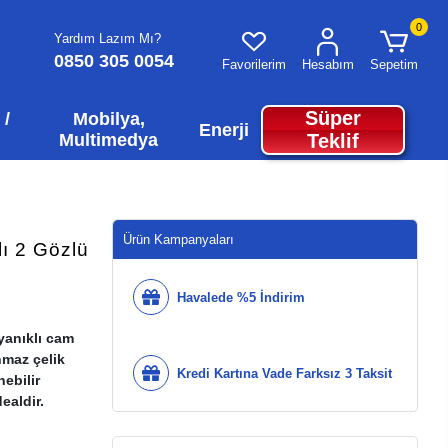
0
Yardım Lazım Mı?
0850 305 0054
Favorilerim
Hesabım
Sepetim
Süper
 /
Mobilya,
Enerji
Multimedya
Teklif
Ürün Kampanyaları
ı 2 Gözlü
Havalede %5 İndirim
yanıklı cam
nmaz çelik
Kredi Kartına Vade Farksız 3 Taksit
ebilir
ealdir.