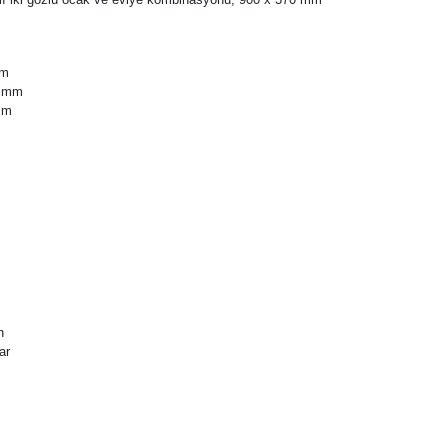
mm
2 mm
 mm
h
ar