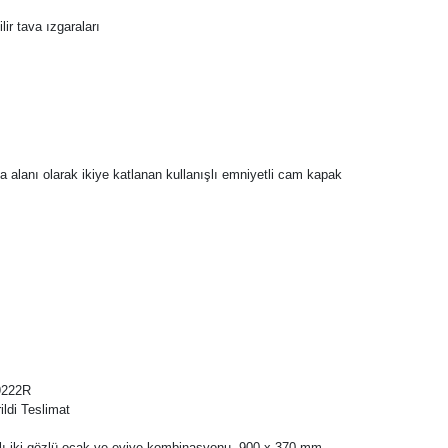
lir tava ızgaraları
a alanı olarak ikiye katlanan kullanışlı emniyetli cam kapak
O9222R
ildi Teslimat
ı iki gözlü ocak ve eviye kombinasyonu, 900 x 370 mm