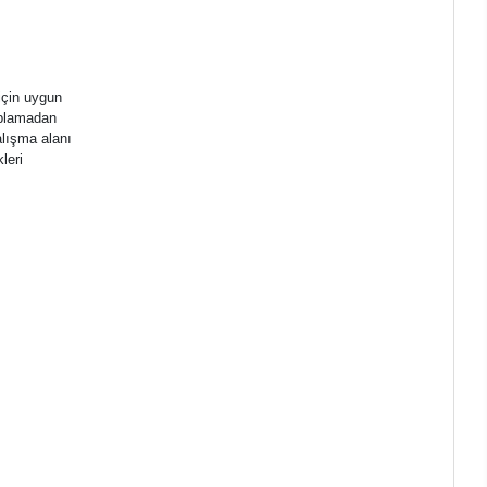
için uygun
kaplamadan
alışma alanı
leri