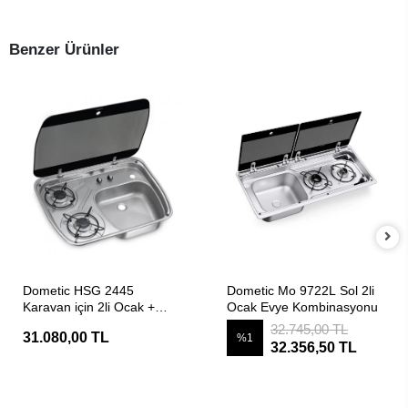
Benzer Ürünler
SEPETE EKLE
SEPETE EKLE
Dometic HSG 2445
Dometic Mo 9722L Sol 2li
Karavan için 2li Ocak +
Ocak Evye Kombinasyonu
Lavabo
32.745,00 TL
31.080,00 TL
%1
32.356,50 TL