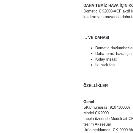
DAHA TEMİZ HAVA İÇİN 
Dometic CK2000-ACF aktif kar
kaldırın ve karavanda daha 
... VE DAHASI
Dometic davlumbazlarda
Daha temiz hava için 
Kolay inşaat
İki hızlı fan
ÖZELLİKLER
Genel
SKU numarası 9107300007
Model CK2000
tabela üzerinde Modeli ait
teslim Aksesuar
Ürün açıklaması CK 2000 Akti