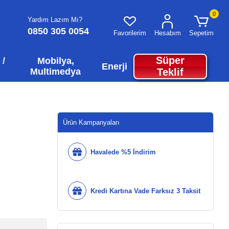
0
Yardım Lazım Mı?
0850 305 0054
Favorilerim
Hesabım
Sepetim
Süper
 /
Mobilya,
Enerji
Multimedya
Teklif
Ürün Kampanyaları
Havalede %5 İndirim
Kredi Kartına Vade Farksız 3 Taksit