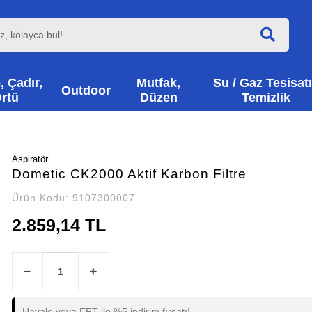
, Çadır,
Mutfak,
Su / Gaz Tesisatı
Outdoor
rtü
Düzen
Temizlik
Aspiratör
Dometic CK2000 Aktif Karbon Filtre
Ürün Kodu:
9107300007
2.859,14 TL
Havale veya EFT ile %5 indirim fırsatı!