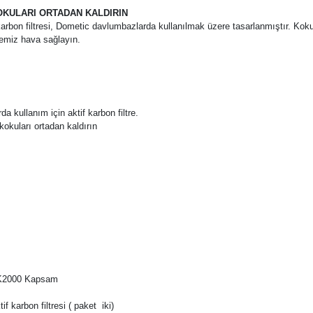
KOKULARI ORTADAN KALDIRIN
bon filtresi, Dometic davlumbazlarda kullanılmak üzere tasarlanmıştır. Koku
temiz hava sağlayın.
 kullanım için aktif karbon filtre.
kokuları ortadan kaldırın
 CK2000 Kapsam
f karbon filtresi ( paket iki)