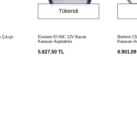
Tükendi
LE
Stokta Yok
 Çıkışlı
Einstein Eİ-50C 12V Bacalı
Berhimi C5
Karavan Aspiratörü
Karavan As
5.827,50 TL
8.901,09