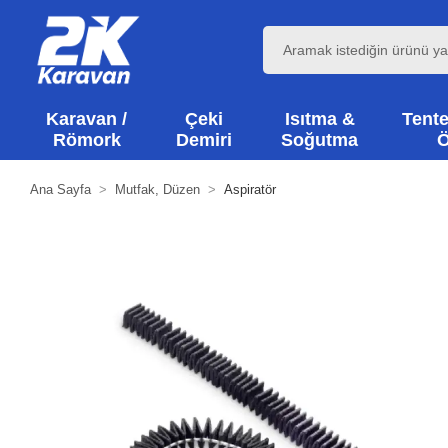
Karavan /
Çeki
Isıtma &
Tente
Römork
Demiri
Soğutma
Ö
Ana Sayfa
Mutfak, Düzen
Aspiratör