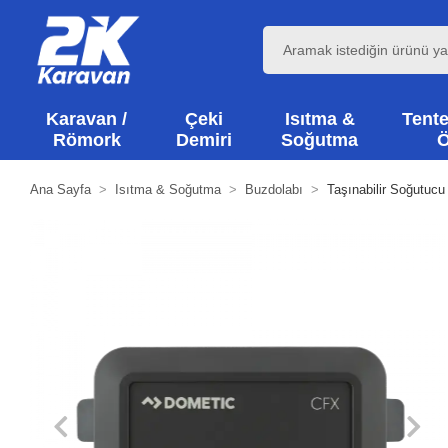
Karavan /
Çeki
Isıtma &
Tente
Römork
Demiri
Soğutma
Ö
Ana Sayfa
Isıtma & Soğutma
Buzdolabı
Taşınabilir Soğutucu