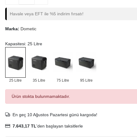
Havale veya EFT ile %5 indirim fırsatı!
Marka:
Dometic
Kapasitesi: 25 Litre
25 Litre
35 Litre
75 Litre
95 Litre
Ürün stokta bulunmamaktadır.
En geç 10 Ağustos Pazartesi günü kargoda!
7.643,17 TL
'den başlayan taksitlerle