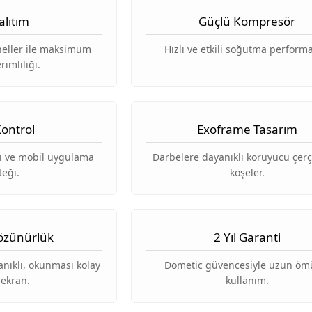
alıtım
Güçlü Kompresör
neller ile maksimum
Hızlı ve etkili soğutma performa
rimliliği.
 Kontrol
Exoframe Tasarım
sı ve mobil uygulama
Darbelere dayanıklı koruyucu çer
teği.
köşeler.
özünürlük
2 Yıl Garanti
anıklı, okunması kolay
Dometic güvencesiyle uzun öm
l ekran.
kullanım.