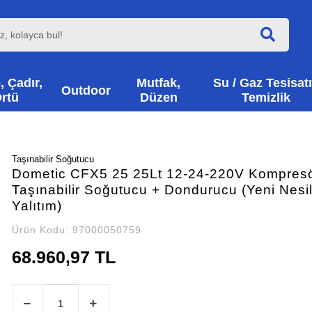
, Çadır,
Mutfak,
Su / Gaz Tesisatı
Outdoor
rtü
Düzen
Temizlik
Taşınabilir Soğutucu
Dometic CFX5 25 25Lt 12-24-220V Kompresö
Taşınabilir Soğutucu + Dondurucu (Yeni Nesi
Yalıtım)
Ürün Kodu:
97000050759
68.960,97 TL