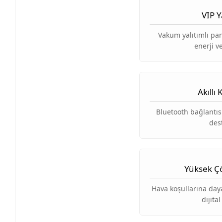
VIP Y
Vakum yalıtımlı pa
enerji ve
Akıllı
Bluetooth bağlantı
des
Yüksek Ç
Hava koşullarına day
dijita