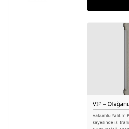
VIP – Olağanü
Vakumlu Yalıtım P
sayesinde ısı tran
Bu teknoloji, enerj