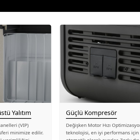
stü Yalıtım
Güçlü Kompresör
anelleri (VIP)
Değişken Motor Hızı Optimizasyo
sferi minimize edilir.
teknolojisi, en iyi performans için 
i verimliliğini
otomatik olarak ayarlar. Zorlu dış