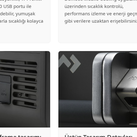
0 USB portu ile
üzerinden sıcaklık kontrolü,
 edebilir, yumuşak
performans izleme ve enerji geçm
rla sıcaklığı kolayca
gibi verilere uzaktan erişebilirsini