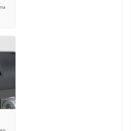
rma
ası