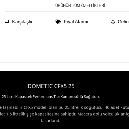
ÜRÜNÜN TÜM ÖZELLİKLERİ
Karşılaştır
Fiyat Alarmı
Gelin
DOMETIC CFX5 25
25 Litre Kapasiteli Performans Tipi Kompresörlü Soğutucu
 taşınabilir CFX5 modeli olan bu 25 litrelik soğutucu, 40 adet kut
et 1.5 litrelik şişe kapasitesine sahiptir. Macera dolu yolculuklar iç
tasarlandı.