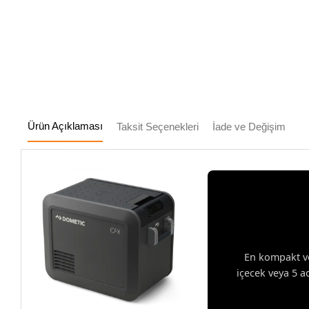
Ürün Açıklaması
Taksit Seçenekleri
İade ve Değişim
En kompakt ve
içecek veya 5 ad