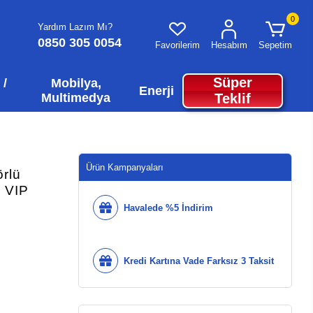
0
Yardım Lazım Mı?
0850 305 0054
Favorilerim
Hesabım
Sepetim
Süper
 /
Mobilya,
Enerji
Multimedya
Teklif
Ürün Kampanyaları
rlü
l VIP
Havalede %5 İndirim
Kredi Kartına Vade Farksız 3 Taksit