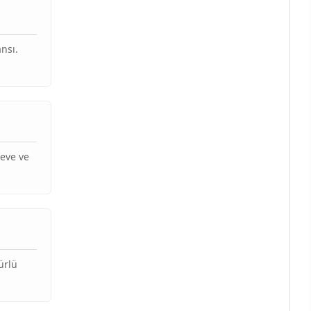
nsı.
çeve ve
ürlü