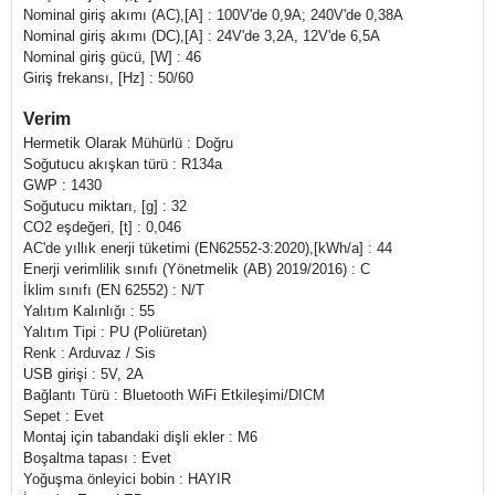
Nominal giriş akımı (AC),[A] : 100V'de 0,9A; 240V'de 0,38A
Nominal giriş akımı (DC),[A] : 24V'de 3,2A, 12V'de 6,5A
Nominal giriş gücü, [W] : 46
Giriş frekansı, [Hz] : 50/60
Verim
Hermetik Olarak Mühürlü : Doğru
Soğutucu akışkan türü : R134a
GWP : 1430
Soğutucu miktarı, [g] : 32
CO2 eşdeğeri, [t] : 0,046
AC'de yıllık enerji tüketimi (EN62552-3:2020),[kWh/a] : 44
Enerji verimlilik sınıfı (Yönetmelik (AB) 2019/2016) : C
İklim sınıfı (EN 62552) : N/T
Yalıtım Kalınlığı : 55
Yalıtım Tipi : PU (Poliüretan)
Renk : Arduvaz / Sis
USB girişi : 5V, 2A
Bağlantı Türü : Bluetooth WiFi Etkileşimi/DICM
Sepet : Evet
Montaj için tabandaki dişli ekler : M6
Boşaltma tapası : Evet
Yoğuşma önleyici bobin : HAYIR