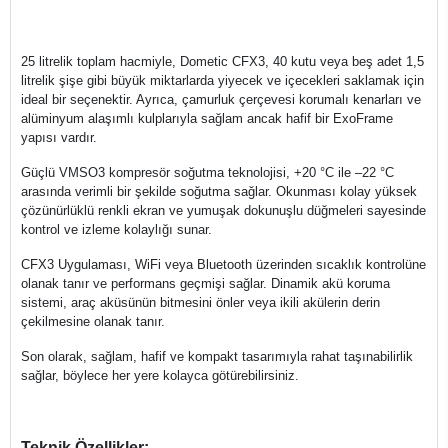
25 litrelik toplam hacmiyle, Dometic CFX3, 40 kutu veya beş adet 1,5
litrelik şişe gibi büyük miktarlarda yiyecek ve içecekleri saklamak için
ideal bir seçenektir. Ayrıca, çamurluk çerçevesi korumalı kenarları ve
alüminyum alaşımlı kulplarıyla sağlam ancak hafif bir ExoFrame
yapısı vardır.
Güçlü VMSO3 kompresör soğutma teknolojisi, +20 °C ile –22 °C
arasında verimli bir şekilde soğutma sağlar. Okunması kolay yüksek
çözünürlüklü renkli ekran ve yumuşak dokunuşlu düğmeleri sayesinde
kontrol ve izleme kolaylığı sunar.
CFX3 Uygulaması, WiFi veya Bluetooth üzerinden sıcaklık kontrolüne
olanak tanır ve performans geçmişi sağlar. Dinamik akü koruma
sistemi, araç aküsünün bitmesini önler veya ikili akülerin derin
çekilmesine olanak tanır.
Son olarak, sağlam, hafif ve kompakt tasarımıyla rahat taşınabilirlik
sağlar, böylece her yere kolayca götürebilirsiniz.
Teknik Özellikler: