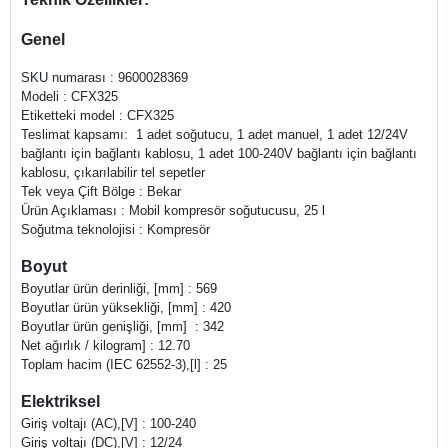
Genel
SKU numarası : 9600028369
Modeli : CFX325
Etiketteki model : CFX325
Teslimat kapsamı: 1 adet soğutucu, 1 adet manuel, 1 adet 12/24V
bağlantı için bağlantı kablosu, 1 adet 100-240V bağlantı için bağlantı
kablosu, çıkarılabilir tel sepetler
Tek veya Çift Bölge : Bekar
Ürün Açıklaması : Mobil kompresör soğutucusu, 25 l
Soğutma teknolojisi : Kompresör
Boyut
Boyutlar ürün derinliği, [mm] : 569
Boyutlar ürün yüksekliği, [mm] : 420
Boyutlar ürün genişliği, [mm] : 342
Net ağırlık / kilogram] : 12.70
Toplam hacim (IEC 62552-3),[l] : 25
Elektriksel
Giriş voltajı (AC),[V] : 100-240
Giriş voltajı (DC),[V] : 12/24