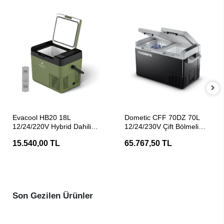
SEPETE EKLE
SEPETE EKLE
Evacool HB20 18L
Dometic CFF 70DZ 70L
12/24/220V Hybrid Dahili
12/24/230V Çift Bölmeli
Bataryalı Kompresörlü
Kompresörlü Taşınabilir
15.540,00 TL
65.767,50 TL
Portatif Buzdolabı
Buzdolabı
Son Gezilen Ürünler