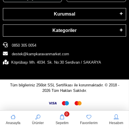
Kurumsal
Kategoriler
0850 305 0054
destek@kampkaravanmarket.com
Köprübaşı Mh. 4034. Sk. No:30 Serdivan / SAKARYA
Tüm bilgileriniz 256bit SSL Sertifikası ile korunmaktadır.
© 2018 -
2026
Tüm Hakları Saklıdır.
0
Anasayfa
Ürünler
Sepetim
Favorilerim
Hesabım