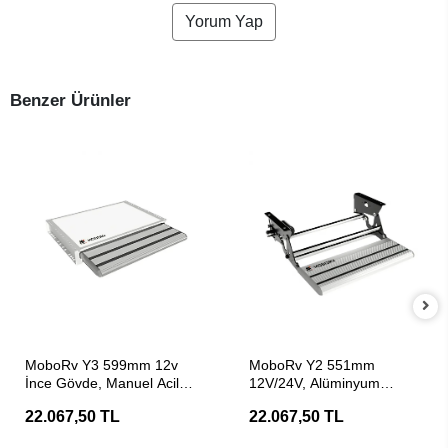
Yorum Yap
Benzer Ürünler
SEPETE EKLE
SEPETE EKLE
MoboRv Y3 599mm 12v
MoboRv Y2 551mm
İnce Gövde, Manuel Acil
12V/24V, Alüminyum
Açma Kayar Elektrikli
Kaymaz Yüzey Elektrikli
22.067,50 TL
22.067,50 TL
Karavan Basamağı
Karavan Basamağı