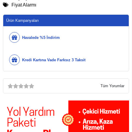
Fiyat Alarmı
Ürün Kampanyaları
Havalede %5 İndirim
Kredi Kartına Vade Farksız 3 Taksit
Tüm Yorumlar