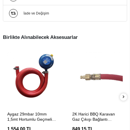
İade ve Değişim
Birlikte Alınabilecek Aksesuarlar
SEPETE EKLE
SEPETE EKLE
Aygaz 29mbar 10mm
2K Harici BBQ Karavan
1,5mt Hortumlu Geçmeli
Gaz Çıkışı Bağlantı
Dendantör
Hortumu ( 1.5 Metre )
1.554,00 TL
849,15 TL