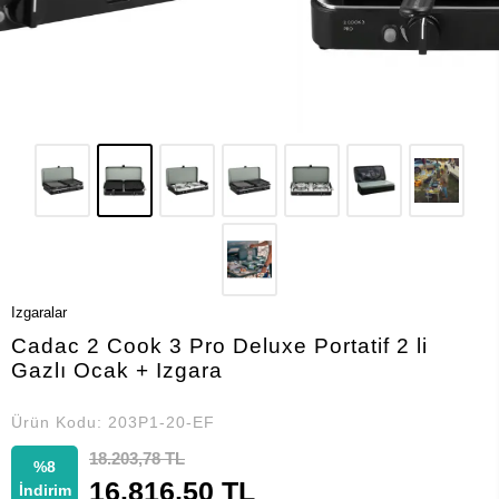
Izgaralar
Cadac 2 Cook 3 Pro Deluxe Portatif 2 li
Gazlı Ocak + Izgara
Ürün Kodu:
203P1-20-EF
18.203,78 TL
%8
16.816,50 TL
İndirim