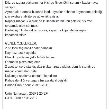
Düz ve ızgara plakanın her ikisi de GreenGrill seramik kaplamaya
sahiptir.
Ayrıca alt kısımda bulunan lastik ayaklar sobanın kaymasını önlediği
için ekstra stabilite ve güvenlik sağlar.
Kapağı rüzgarlık olarak da kullanabilirsiniz; bu şekilde pişirme
sırasında alev sönmez.
Barbeküyü kullandıktan sonra, kapatma klipsi ile kapağını
kapatabilirsiniz.
GENEL ÖZELLİKLER;
2 brülörlü taşınabilir hafif barbekü
Kaymaz lastik ayaklar
Plastik gövde ve çelik brülör tabanı
Otomatik piezo ateşleme
2 adet tencere standı, düz plaka, ızgara plaka, demlik standı ve
rüzgar korumaları dahil
Kullanışlı saklama çantası ile birlikte
Kahve demliği ve ızgara fırçası dahil değildir
Cadac Ürün Kodu: 203P1-20-EF
Ürün Numarası : 203P1-20-EF
EAN : 6001773117913