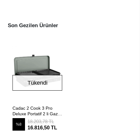
Son Gezilen Ürünler
Tükendi
Stokta Yok
Cadac 2 Cook 3 Pro
Deluxe Portatif 2 li Gazlı
Ocak + Izgara
18.203,78 TL
%8
16.816,50 TL