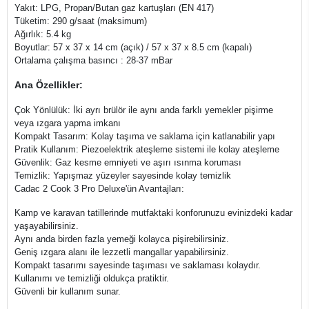
Yakıt: LPG, Propan/Butan gaz kartuşları (EN 417)
Tüketim: 290 g/saat (maksimum)
Ağırlık: 5.4 kg
Boyutlar: 57 x 37 x 14 cm (açık) / 57 x 37 x 8.5 cm (kapalı)
Ortalama çalışma basıncı : 28-37 mBar
Ana Özellikler:
Çok Yönlülük: İki ayrı brülör ile aynı anda farklı yemekler pişirme
veya ızgara yapma imkanı
Kompakt Tasarım: Kolay taşıma ve saklama için katlanabilir yapı
Pratik Kullanım: Piezoelektrik ateşleme sistemi ile kolay ateşleme
Güvenlik: Gaz kesme emniyeti ve aşırı ısınma koruması
Temizlik: Yapışmaz yüzeyler sayesinde kolay temizlik
Cadac 2 Cook 3 Pro Deluxe'ün Avantajları:
Kamp ve karavan tatillerinde mutfaktaki konforunuzu evinizdeki kadar
yaşayabilirsiniz.
Aynı anda birden fazla yemeği kolayca pişirebilirsiniz.
Geniş ızgara alanı ile lezzetli mangallar yapabilirsiniz.
Kompakt tasarımı sayesinde taşıması ve saklaması kolaydır.
Kullanımı ve temizliği oldukça pratiktir.
Güvenli bir kullanım sunar.