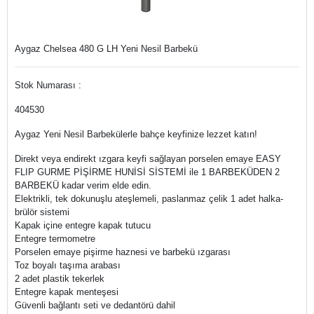
Aygaz Chelsea 480 G LH Yeni Nesil Barbekü
Stok Numarası :
404530
Aygaz Yeni Nesil Barbekülerle bahçe keyfinize lezzet katın!
Direkt veya endirekt ızgara keyfi sağlayan porselen emaye EASY
FLIP GURME PİŞİRME HUNİSİ SİSTEMİ ile 1 BARBEKÜDEN 2
BARBEKÜ kadar verim elde edin.
Elektrikli, tek dokunuşlu ateşlemeli, paslanmaz çelik 1 adet halka-
brülör sistemi
Kapak içine entegre kapak tutucu
Entegre termometre
Porselen emaye pişirme haznesi ve barbekü ızgarası
Toz boyalı taşıma arabası
2 adet plastik tekerlek
Entegre kapak menteşesi
Güvenli bağlantı seti ve dedantörü dahil