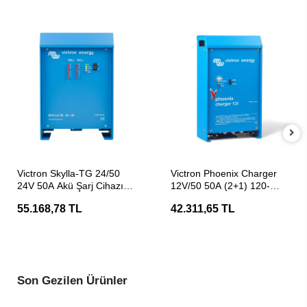
SEPETE EKLE
SEPETE EKLE
Victron Skylla-TG 24/50
Victron Phoenix Charger
24V 50A Akü Şarj Cihazı
12V/50 50A (2+1) 120-
(Redresör)
240V Akü Şarj Aleti
55.168,78 TL
42.311,65 TL
Son Gezilen Ürünler