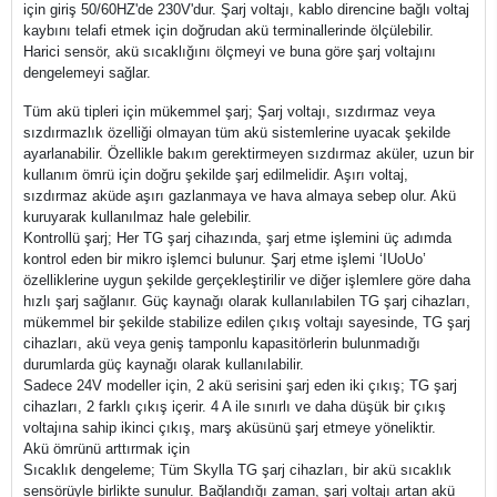
için giriş 50/60HZ'de 230V'dur. Şarj voltajı, kablo direncine bağlı voltaj
kaybını telafi etmek için doğrudan akü terminallerinde ölçülebilir.
Harici sensör, akü sıcaklığını ölçmeyi ve buna göre şarj voltajını
dengelemeyi sağlar.
Tüm akü tipleri için mükemmel şarj; Şarj voltajı, sızdırmaz veya
sızdırmazlık özelliği olmayan tüm akü sistemlerine uyacak şekilde
ayarlanabilir. Özellikle bakım gerektirmeyen sızdırmaz aküler, uzun bir
kullanım ömrü için doğru şekilde şarj edilmelidir. Aşırı voltaj,
sızdırmaz aküde aşırı gazlanmaya ve hava almaya sebep olur. Akü
kuruyarak kullanılmaz hale gelebilir.
Kontrollü şarj; Her TG şarj cihazında, şarj etme işlemini üç adımda
kontrol eden bir mikro işlemci bulunur. Şarj etme işlemi ‘IUoUo’
özelliklerine uygun şekilde gerçekleştirilir ve diğer işlemlere göre daha
hızlı şarj sağlanır. Güç kaynağı olarak kullanılabilen TG şarj cihazları,
mükemmel bir şekilde stabilize edilen çıkış voltajı sayesinde, TG şarj
cihazları, akü veya geniş tamponlu kapasitörlerin bulunmadığı
durumlarda güç kaynağı olarak kullanılabilir.
Sadece 24V modeller için, 2 akü serisini şarj eden iki çıkış; TG şarj
cihazları, 2 farklı çıkış içerir. 4 A ile sınırlı ve daha düşük bir çıkış
voltajına sahip ikinci çıkış, marş aküsünü şarj etmeye yöneliktir.
Akü ömrünü arttırmak için
Sıcaklık dengeleme; Tüm Skylla TG şarj cihazları, bir akü sıcaklık
sensörüyle birlikte sunulur. Bağlandığı zaman, şarj voltajı artan akü