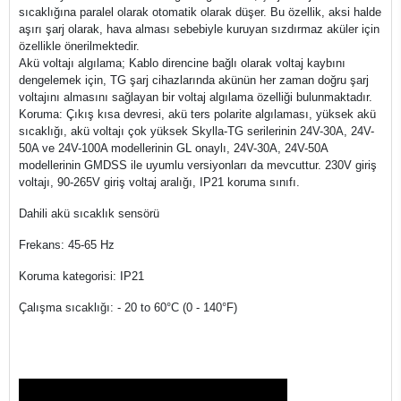
sıcaklığına paralel olarak otomatik olarak düşer. Bu özellik, aksi halde
aşırı şarj olarak, hava alması sebebiyle kuruyan sızdırmaz aküler için
özellikle önerilmektedir.
Akü voltajı algılama; Kablo direncine bağlı olarak voltaj kaybını
dengelemek için, TG şarj cihazlarında akünün her zaman doğru şarj
voltajını almasını sağlayan bir voltaj algılama özelliği bulunmaktadır.
Koruma: Çıkış kısa devresi, akü ters polarite algılaması, yüksek akü
sıcaklığı, akü voltajı çok yüksek Skylla-TG serilerinin 24V-30A, 24V-
50A ve 24V-100A modellerinin GL onaylı, 24V-30A, 24V-50A
modellerinin GMDSS ile uyumlu versiyonları da mevcuttur. 230V giriş
voltajı, 90-265V giriş voltaj aralığı, IP21 koruma sınıfı.
Dahili akü sıcaklık sensörü
Frekans: 45-65 Hz
Koruma kategorisi: IP21
Çalışma sıcaklığı: - 20 to 60°C (0 - 140°F)