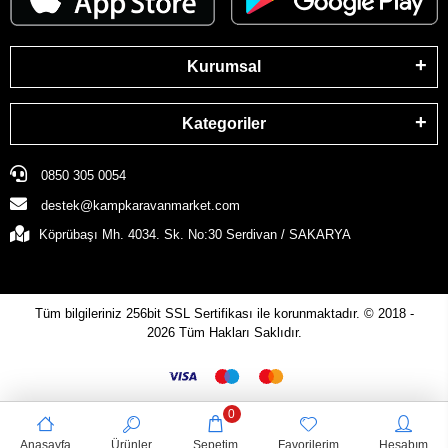
Kurumsal
Kategoriler
0850 305 0054
destek@kampkaravanmarket.com
Köprübaşı Mh. 4034. Sk. No:30 Serdivan / SAKARYA
Tüm bilgileriniz 256bit SSL Sertifikası ile korunmaktadır.
© 2018 -
2026
Tüm Hakları Saklıdır.
0
Anasayfa
Ürünler
Sepetim
Favorilerim
Hesabım