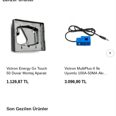
SEPETE EKLE
SEPETE EKLE
Victron Energy Gx Touch
Victron MultiPlus-II İle
50 Duvar Montaj Aparatı
Uyumlu 100A-50MA Akım
Trafosu (5 Metre)
1.126,87 TL
3.096,90 TL
Son Gezilen Ürünler