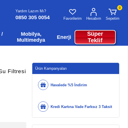
0
Yardım Lazım Mı?
0850 305 0054
Favorilerim
Hesabım
Sepetim
Süper
 /
Mobilya,
Enerji
Multimedya
Teklif
Ürün Kampanyaları
 Filtresi
Havalede %5 İndirim
Kredi Kartına Vade Farksız 3 Taksit