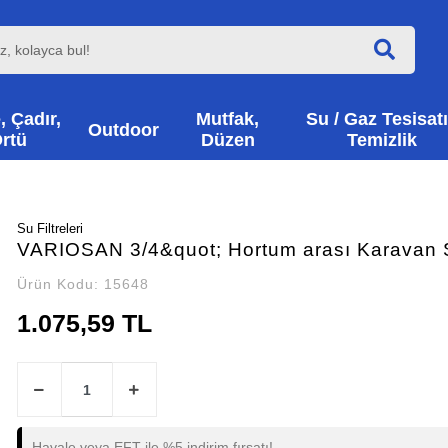
, Çadır,
Mutfak,
Su / Gaz Tesisatı
Outdoor
rtü
Düzen
Temizlik
Su Filtreleri
VARIOSAN 3/4&quot; Hortum arası Karavan Su
Ürün Kodu:
15648
1.075,59 TL
Havale veya EFT ile %5 indirim fırsatı!