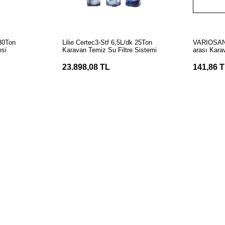
LE
SEPETE EKLE
 30Ton
Lilie Certec3-Stf 6,5L/dk 25Ton
VARIOSAN 
esi
Karavan Temiz Su Filtre Sistemi
arası Karav
0,15mm Yed
23.898,08 TL
141,86 