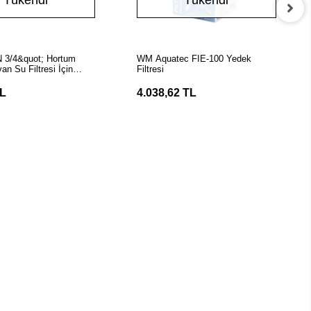
Tükendi
Tükendi
Stokta Yok
Stokta Yok
3/4&quot; Hortum
WM Aquatec FIE-100 Yedek
an Su Filtresi İçin
Filtresi
ek Filtre Parçası
TL
4.038,62 TL