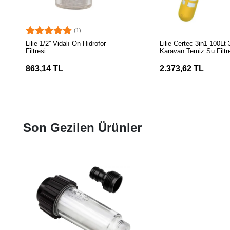
(1)
SEPETE EKLE
SEPETE EK
Lilie 1/2'' Vidalı Ön Hidrofor
Lilie Certec 3in1 100Lt
Filtresi
Karavan Temiz Su Filtr
863,14 TL
2.373,62 TL
Son Gezilen Ürünler