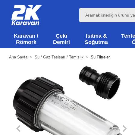
Karavan /
Çeki
Isıtma &
Tente
Römork
Demiri
Soğutma
Ö
Ana Sayfa
Su / Gaz Tesisatı / Temizlik
Su Filtreleri