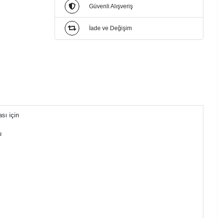
Güvenli Alışveriş
İade ve Değişim
sı için
u