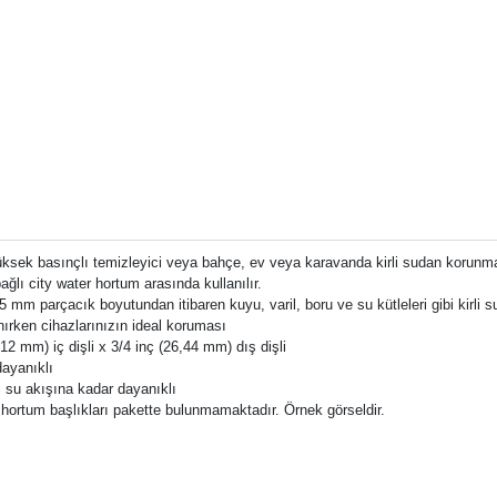
yüksek basınçlı temizleyici veya bahçe, ev veya karavanda kirli sudan korunma
ağlı city water hortum arasında kullanılır.
mm parçacık boyutundan itibaren kuyu, varil, boru ve su kütleleri gibi kirli s
nırken cihazlarınızın ideal koruması
4,12 mm) iç dişli x 3/4 inç (26,44 mm) dış dişli
dayanıklı
i su akışına kadar dayanıklı
 hortum başlıkları pakette bulunmamaktadır. Örnek görseldir.