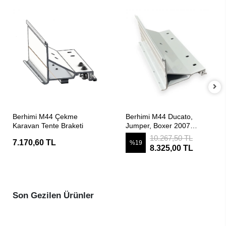
SEPETE EKLE
SEPETE EKLE
Berhimi M44 Çekme
Berhimi M44 Ducato,
Karavan Tente Braketi
Jumper, Boxer 2007
sonrası Tente Braketi
10.267,50 TL
7.170,60 TL
%19
8.325,00 TL
Son Gezilen Ürünler