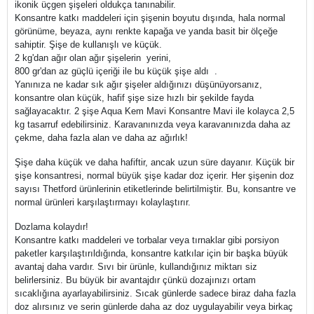
ikonik üçgen şişeleri oldukça tanınabilir.
Konsantre katkı maddeleri için şişenin boyutu dışında, hala normal
görünüme, beyaza, aynı renkte kapağa ve yanda basit bir ölçeğe
sahiptir. Şişe de kullanışlı ve küçük.
2 kg'dan ağır olan ağır şişelerin yerini,
800 gr'dan az güçlü içeriği ile bu küçük şişe aldı .
Yanınıza ne kadar sık ​​ağır şişeler aldığınızı düşünüyorsanız,
konsantre olan küçük, hafif şişe size hızlı bir şekilde fayda
sağlayacaktır. 2 şişe Aqua Kem Mavi Konsantre Mavi ile kolayca 2,5
kg tasarruf edebilirsiniz. Karavanınızda veya karavanınızda daha az
çekme, daha fazla alan ve daha az ağırlık!
Şişe daha küçük ve daha hafiftir, ancak uzun süre dayanır. Küçük bir
şişe konsantresi, normal büyük şişe kadar doz içerir. Her şişenin doz
sayısı Thetford ürünlerinin etiketlerinde belirtilmiştir. Bu, konsantre ve
normal ürünleri karşılaştırmayı kolaylaştırır.
Dozlama kolaydır!
Konsantre katkı maddeleri ve torbalar veya tırnaklar gibi porsiyon
paketler karşılaştırıldığında, konsantre katkılar için bir başka büyük
avantaj daha vardır. Sıvı bir ürünle, kullandığınız miktarı siz
belirlersiniz. Bu büyük bir avantajdır çünkü dozajınızı ortam
sıcaklığına ayarlayabilirsiniz. Sıcak günlerde sadece biraz daha fazla
doz alırsınız ve serin günlerde daha az doz uygulayabilir veya birkaç