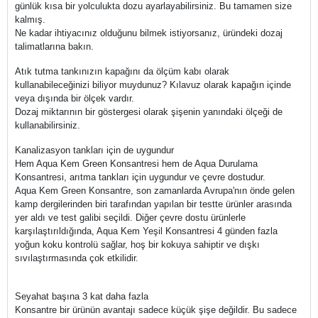
günlük kısa bir yolculukta dozu ayarlayabilirsiniz. Bu tamamen size
kalmış.
Ne kadar ihtiyacınız olduğunu bilmek istiyorsanız, üründeki dozaj
talimatlarına bakın.
Atık tutma tankınızın kapağını da ölçüm kabı olarak
kullanabileceğinizi biliyor muydunuz? Kılavuz olarak kapağın içinde
veya dışında bir ölçek vardır.
Dozaj miktarının bir göstergesi olarak şişenin yanındaki ölçeği de
kullanabilirsiniz.
Kanalizasyon tankları için de uygundur
Hem Aqua Kem Green Konsantresi hem de Aqua Durulama
Konsantresi, arıtma tankları için uygundur ve çevre dostudur.
Aqua Kem Green Konsantre, son zamanlarda Avrupa'nın önde gelen
kamp dergilerinden biri tarafından yapılan bir testte ürünler arasında
yer aldı ve test galibi seçildi. Diğer çevre dostu ürünlerle
karşılaştırıldığında, Aqua Kem Yeşil Konsantresi 4 günden fazla
yoğun koku kontrolü sağlar, hoş bir kokuya sahiptir ve dışkı
sıvılaştırmasında çok etkilidir.
Seyahat başına 3 kat daha fazla
Konsantre bir ürünün avantajı sadece küçük şişe değildir. Bu sadece