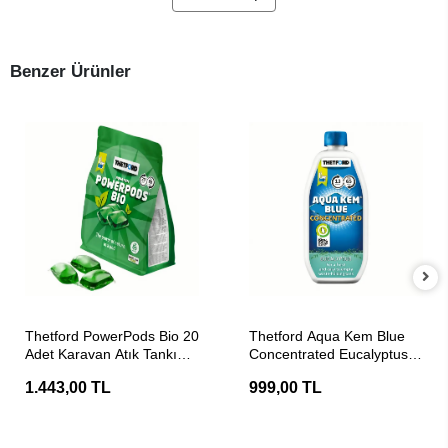
Benzer Ürünler
SEPETE EKLE
SEPETE EKLE
Thetford PowerPods Bio 20
Thetford Aqua Kem Blue
Adet Karavan Atık Tankı
Concentrated Eucalyptus
Tuvalet Kimyasalı
780ml Atık Tankı Tuvalet
1.443,00 TL
999,00 TL
Kimyasalı