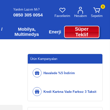
0
Yardım Lazım Mı?
0850 305 0054
Favorilerim
Hesabım
Sepetim
Süper
 /
Mobilya,
Enerji
Multimedya
Teklif
Ürün Kampanyaları
Havalede %5 İndirim
Kredi Kartına Vade Farksız 3 Taksit