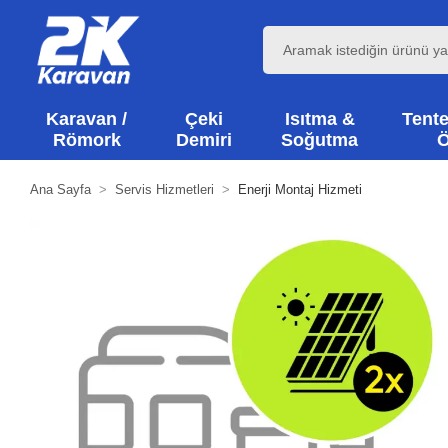
Karavan /
Çeki
Isıtma &
Tente
Römork
Demiri
Soğutma
Ö
Ana Sayfa
Servis Hizmetleri
Enerji Montaj Hizmeti