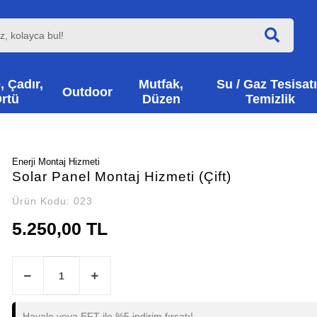
, Çadır,
Mutfak,
Su / Gaz Tesisatı
Outdoor
rtü
Düzen
Temizlik
Enerji Montaj Hizmeti
Solar Panel Montaj Hizmeti (Çift)
Ürün Kodu:
023
5.250,00 TL
Havale veya EFT ile %5 indirim fırsatı!