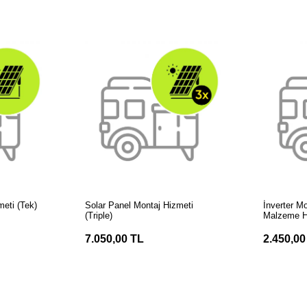
LE
SEPETE EKLE
S
meti (Tek)
Solar Panel Montaj Hizmeti
İnverter Mo
(Triple)
Malzeme H
7.050,00 TL
2.450,00