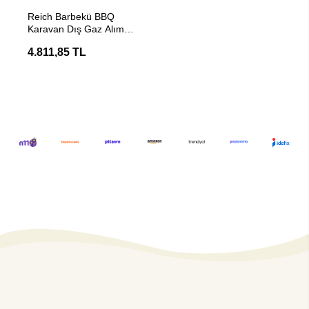
Stokta Yok
Reich Barbekü BBQ
Karavan Dış Gaz Alım
Noktası Beyaz
4.811,85 TL