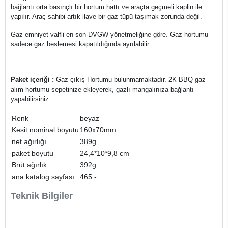
bağlantı orta basınçlı bir hortum hattı ve araçta geçmeli kaplin ile
yapılır. Araç sahibi artık ilave bir gaz tüpü taşımak zorunda değil.
Gaz emniyet valfli en son DVGW yönetmeliğine göre. Gaz hortumu
sadece gaz beslemesi kapatıldığında ayrılabilir.
Paket içeriği :
Gaz çıkış Hortumu bulunmamaktadır. 2K BBQ gaz
alım hortumu sepetinize ekleyerek, gazlı mangalınıza bağlantı
yapabilirsiniz.
Renk
beyaz
Kesit nominal boyutu
160x70mm
net ağırlığı
389g
paket boyutu
24,4*10*9,8 cm
Brüt ağırlık
392g
ana katalog sayfası
465 -
Teknik Bilgiler