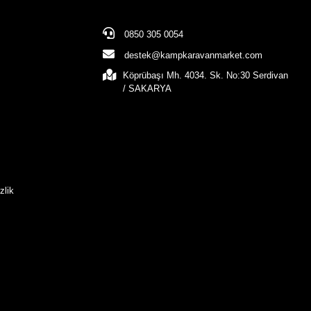
0850 305 0054
destek@kampkaravanmarket.com
Köprübaşı Mh. 4034. Sk. No:30 Serdivan
/ SAKARYA
zlik