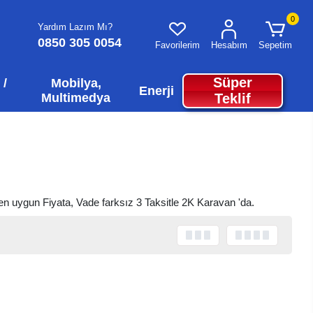
0
Yardım Lazım Mı?
0850 305 0054
Favorilerim
Hesabım
Sepetim
Süper
 /
Mobilya,
Enerji
Multimedya
Teklif
 en uygun Fiyata, Vade farksız 3 Taksitle 2K Karavan 'da.