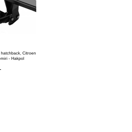
ETE EKLE
hatchback, Citroen
miri - Hakpol
L