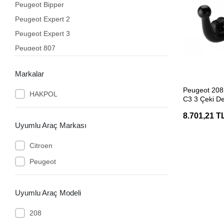
Peugeot Bipper
Peugeot Expert 2
Peugeot Expert 3
Peugeot 807
Peugeot 2008
Markalar
307
SEP
Peugeot 208 
206
HAKPOL
C3 3 Çeki De
406
8.701,21 T
207
Uyumlu Araç Markası
407
Citroen
508
Peugeot
Peugeot 4007
Peugeot 1007
Uyumlu Araç Modeli
Lancia
Peugeot Boxer
208
Peugeot 4008