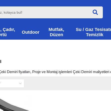
, Çadır,
Mutfak,
Su / Gaz Tesisatı
Outdoor
rtü
Düzen
Temizlik
8
ki Demiri fiyatları, Proje ve Montaj işlemleri Çeki Demiri maliyetleri