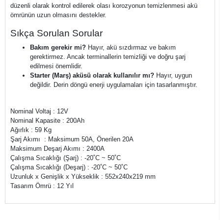
düzenli olarak kontrol edilerek olası korozyonun temizlenmesi akü
ömrünün uzun olmasını destekler.
Sıkça Sorulan Sorular
Bakım gerekir mi?
Hayır, akü sızdırmaz ve bakım
gerektirmez. Ancak terminallerin temizliği ve doğru şarj
edilmesi önemlidir.
Starter (Marş) aküsü olarak kullanılır mı?
Hayır, uygun
değildir. Derin döngü enerji uygulamaları için tasarlanmıştır.
Nominal Voltaj : 12V
Nominal Kapasite : 200Ah
Ağırlık : 59 Kg
Şarj Akımı : Maksimum 50A, Önerilen 20A
Maksimum Deşarj Akımı : 2400A
Çalışma Sıcaklığı (Şarj) : -20˚C ~ 50˚C
Çalışma Sıcaklığı (Deşarj) : -20˚C ~ 50˚C
Uzunluk x Genişlik x Yükseklik : 552x240x219 mm
Tasarım Ömrü : 12 Yıl