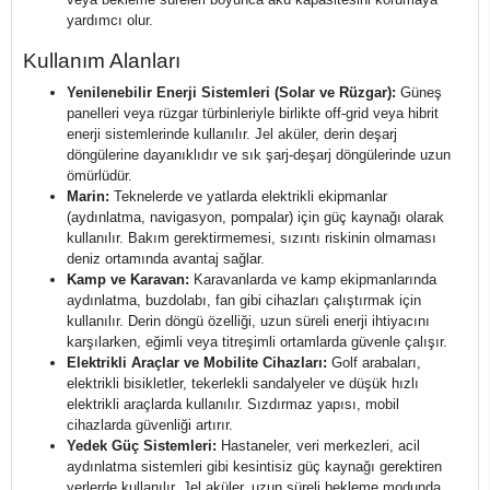
yardımcı olur.
Kullanım Alanları
Yenilenebilir Enerji Sistemleri (Solar ve Rüzgar):
Güneş
panelleri veya rüzgar türbinleriyle birlikte off-grid veya hibrit
enerji sistemlerinde kullanılır. Jel aküler, derin deşarj
döngülerine dayanıklıdır ve sık şarj-deşarj döngülerinde uzun
ömürlüdür.
Marin:
Teknelerde ve yatlarda elektrikli ekipmanlar
(aydınlatma, navigasyon, pompalar) için güç kaynağı olarak
kullanılır. Bakım gerektirmemesi, sızıntı riskinin olmaması
deniz ortamında avantaj sağlar.
Kamp ve Karavan:
Karavanlarda ve kamp ekipmanlarında
aydınlatma, buzdolabı, fan gibi cihazları çalıştırmak için
kullanılır. Derin döngü özelliği, uzun süreli enerji ihtiyacını
karşılarken, eğimli veya titreşimli ortamlarda güvenle çalışır.
Elektrikli Araçlar ve Mobilite Cihazları:
Golf arabaları,
elektrikli bisikletler, tekerlekli sandalyeler ve düşük hızlı
elektrikli araçlarda kullanılır. Sızdırmaz yapısı, mobil
cihazlarda güvenliği artırır.
Yedek Güç Sistemleri:
Hastaneler, veri merkezleri, acil
aydınlatma sistemleri gibi kesintisiz güç kaynağı gerektiren
yerlerde kullanılır. Jel aküler, uzun süreli bekleme modunda