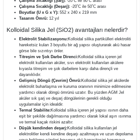
Çalışma Sıcaklığı (Şarj):
-20˚C ile 50˚C arası
Çalışma Sıcaklığı (Deşarj):
-20˚C ile 50˚C arası
Boyutlar (U x G x Y):
552 x 240 x 219 mm
Tasarım Ömrü:
12 yıl
Kolloidal Silika Jel (SiO2) avantajları nelerdir?
Elektrolit Stabilizasyonu:
Kolloidal silika partikülleri elektroliti
hareketsiz kulan 3 boyutlu bir ağ yapısı oluşturarak akü hasar
görse bile sızıntıyı önler.
Titreşim ve Şok Darbe Direnci:
Kolloidal silika içeren jel
elektrolit kullanılan aküler, sıvı elektrolit kullanılan akülere
kıyasla titreşim ve şok darbelere karşı daha dirençli ve
dayanıklıdır.
Gelişmiş Döngü (Çevrim) Ömrü:
Kolloidal silika jel akülerde
elektrolit buharlaşma ve kuruma oranının minimize edilmesine
yardımcı olarak döngü ömrünü uzatır. Bu yüzden AGM Jel
aküler sık şarj ve deşarj döngülerinin gerekli olduğu
uygulamalar için idealdir.
Termal Stabilite:
Kolloidal silika içeren jel yapısı ısının daha
eşit bir şekilde dağılmasına yardımcı olarak lokal aşırı ısınma
ve termal kaçak riskini azaltır.
Düşük kendinden deşarj:
Kolloidal silika kullanılan jel
elektrolitler kendi kendine deşarjı azaltmaya ve uzun depolama
veya bekleme süreleri boyunca akü kapasitesini korumaya