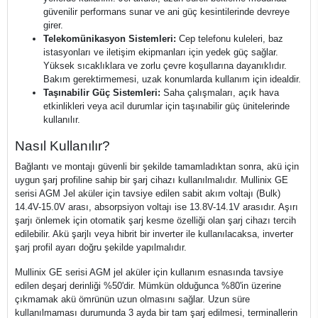
güvenilir performans sunar ve ani güç kesintilerinde devreye
girer.
Telekomünikasyon Sistemleri:
Cep telefonu kuleleri, baz
istasyonları ve iletişim ekipmanları için yedek güç sağlar.
Yüksek sıcaklıklara ve zorlu çevre koşullarına dayanıklıdır.
Bakım gerektirmemesi, uzak konumlarda kullanım için idealdir.
Taşınabilir Güç Sistemleri:
Saha çalışmaları, açık hava
etkinlikleri veya acil durumlar için taşınabilir güç ünitelerinde
kullanılır.
Nasıl Kullanılır?
Bağlantı ve montajı güvenli bir şekilde tamamladıktan sonra, akü için
uygun şarj profiline sahip bir şarj cihazı kullanılmalıdır. Mullinix GE
serisi AGM Jel aküler için tavsiye edilen sabit akım voltajı (Bulk)
14.4V-15.0V arası, absorpsiyon voltajı ise 13.8V-14.1V arasıdır. Aşırı
şarjı önlemek için otomatik şarj kesme özelliği olan şarj cihazı tercih
edilebilir. Akü şarjlı veya hibrit bir inverter ile kullanılacaksa, inverter
şarj profil ayarı doğru şekilde yapılmalıdır.
Mullinix GE serisi AGM jel aküler için kullanım esnasında tavsiye
edilen deşarj derinliği %50'dir. Mümkün olduğunca %80'in üzerine
çıkmamak akü ömrünün uzun olmasını sağlar. Uzun süre
kullanılmaması durumunda 3 ayda bir tam şarj edilmesi, terminallerin