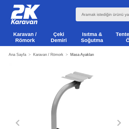
Karavan /
Çeki
Isıtma &
Tente
Römork
Demiri
Soğutma
Ö
Ana Sayfa
Karavan / Römork
Masa Ayakları