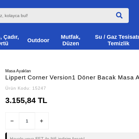
, Çadır,
Mutfak,
Su / Gaz Tesisatı
Outdoor
rtü
Düzen
Temizlik
Masa Ayakları
Lippert Corner Version1 Döner Bacak Masa A
Ürün Kodu:
15247
3.155,84 TL
Havale veya EFT ile %5 indirim fırsatı!