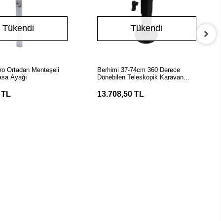
Tükendi
Tükendi
Stokta Yok
Stokta Yok
tro Ortadan Menteşeli
Berhimi 37-74cm 360 Derece
asa Ayağı
Dönebilen Teleskopik Karavan
Masa Ayağı
 TL
13.708,50 TL