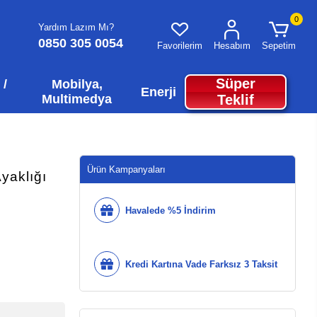
0
Yardım Lazım Mı?
0850 305 0054
Favorilerim
Hesabım
Sepetim
Süper
 /
Mobilya,
Enerji
Multimedya
Teklif
Ürün Kampanyaları
yaklığı
Havalede %5 İndirim
Kredi Kartına Vade Farksız 3 Taksit