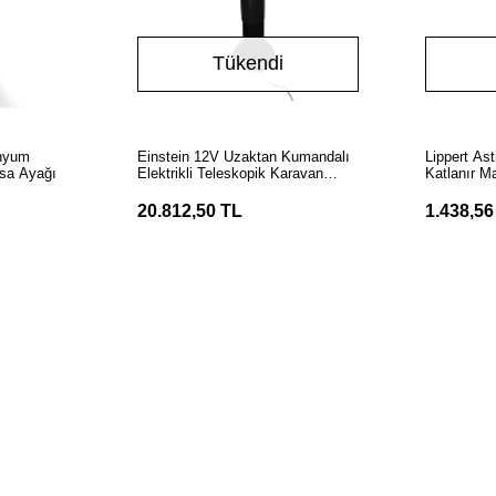
Tükendi
LE
Stokta Yok
inyum
Einstein 12V Uzaktan Kumandalı
Lippert As
sa Ayağı
Elektrikli Teleskopik Karavan
Katlanır M
Masa Ayağı
20.812,50 TL
1.438,56