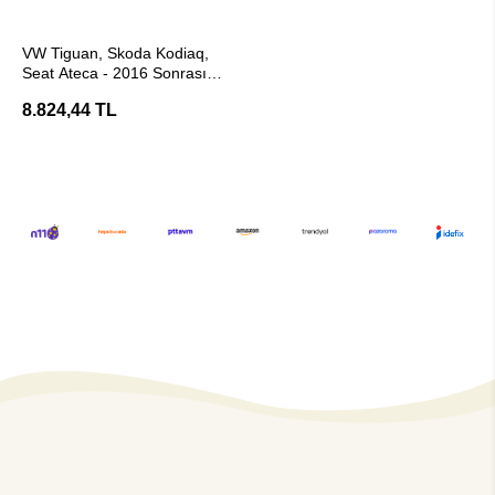
Stokta Yok
VW Tiguan, Skoda Kodiaq,
Seat Ateca - 2016 Sonrası
Çeki Demiri - E20 Belgeli
8.824,44 TL
(Hakpol)