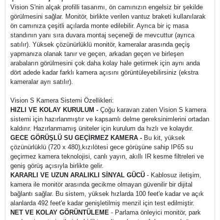
Vision S'nin alçak profilli tasarımı, ön camınızın engelsiz bir şekilde
görülmesini sağlar. Monitör, birlikte verilen vantuz braketi kullanılarak
ön camınıza çeşitli açılarda monte edilebilir. Ayrıca bir iç masa
standının yanı sıra duvara montaj seçeneği de mevcuttur (ayrıca
satılır). Yüksek çözünürlüklü monitör, kameralar arasında geçiş
yapmanıza olanak tanır ve geçen, arkadan geçen ve birleşen
arabaların görülmesini çok daha kolay hale getirmek için aynı anda
dört adede kadar farklı kamera açısını görüntüleyebilirsiniz (ekstra
kameralar ayrı satılır).
Vision S Kamera Sistemi Özellikleri:
HIZLI VE KOLAY KURULUM -
Çoğu karavan zaten Vision S kamera
sistemi için hazırlanmıştır ve kapsamlı delme gereksinimlerini ortadan
kaldırır. Hazırlanmamış üniteler için kurulum da hızlı ve kolaydır.
GECE GÖRÜŞLÜ SU GEÇİRMEZ KAMERA -
Bu kit, yüksek
çözünürlüklü (720 x 480),kızılötesi gece görüşüne sahip IP65 su
geçirmez kamera teknolojisi, canlı yayın, akıllı IR kesme filtreleri ve
geniş görüş açısıyla birlikte gelir.
KARARLI VE UZUN ARALIKLI SİNYAL GÜCÜ
- Kablosuz iletişim,
kamera ile monitör arasında gecikme olmayan güvenilir bir dijital
bağlantı sağlar. Bu sistem, yüksek hızlarda 100 feet'e kadar ve açık
alanlarda 492 feet'e kadar genişletilmiş menzil için test edilmiştir.
NET VE KOLAY GÖRÜNTÜLEME
- Parlama önleyici monitör, park