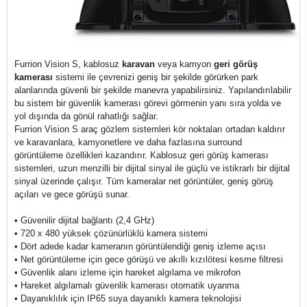
Furrion Vision S, kablosuz
karavan
veya kamyon
geri görüş
kamerası
sistemi ile çevrenizi geniş bir şekilde görürken park
alanlarında güvenli bir şekilde manevra yapabilirsiniz. Yapılandırılabilir
bu sistem bir güvenlik kamerası görevi görmenin yanı sıra yolda ve
yol dışında da gönül rahatlığı sağlar.
Furrion Vision S araç gözlem sistemleri kör noktaları ortadan kaldırır
ve karavanlara, kamyonetlere ve daha fazlasına surround
görüntüleme özellikleri kazandırır. Kablosuz geri görüş kamerası
sistemleri, uzun menzilli bir dijital sinyal ile güçlü ve istikrarlı bir dijital
sinyal üzerinde çalışır. Tüm kameralar net görüntüler, geniş görüş
açıları ve gece görüşü sunar.
• Güvenilir dijital bağlantı (2,4 GHz)
• 720 x 480 yüksek çözünürlüklü kamera sistemi
• Dört adede kadar kameranın görüntülendiği geniş izleme açısı
• Net görüntüleme için gece görüşü ve akıllı kızılötesi kesme filtresi
• Güvenlik alanı izleme için hareket algılama ve mikrofon
• Hareket algılamalı güvenlik kamerası otomatik uyanma
• Dayanıklılık için IP65 suya dayanıklı kamera teknolojisi