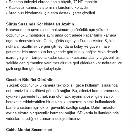
• Parlama önleyici ekrana sahip büyük, 7" HD monitör
• Kablosuz kamera sisteminin kurulumu kolaydır
• Aracınızı hizalamak için arka destek işaret çizgileri
Sürüş Sırasında Kör Noktaları Azaltın
Karavanınızın çevresinde maksimum görünürlük için yüksek
çözünürlüklü monitörde aynı anda dört adede kadar farklı kamera
açısını deneyimleyin. Geniş görüş açısıyla Furrion Vision S, kör
noktaları azaltmak ve geri gitmeyi daha kolay ve güvenli hale
getirmek için aracınızın her yerinde görünürlük sağlar. Arka destek
işaret çizgileri, tampona kadar uzanan kapsama alanıyla güvenli bir
şekilde geri gitmenize yardımcı olur ve geri giderken kör noktaları ve
gizli engelleri görmeyi kolaylaştırır.
Geceleri Bile Net Görünün
Yüksek çözünürlüklü kamera teknolojisi, gece kullanımı sırasında
net, temiz bir kızılötesi görüntü sağlar. Bu, ailenizi kamp aracınızda
uyurken güvende tutmak için otomatik uyanma özelliğine sahip,
hareketle etkinleştirilen bir güvenlik kamerası olarak kullanılacak
kamera sistemi için ek bir güvenlik özelliği sağlar. Dahili mikrofon
ayrıca ekstra bir güvenlik katmanı sağlar. SD kartla kullanıldığında
videoları istediğiniz zaman inceleyebilirsiniz.
Çoklu Montaj Seçenekleri