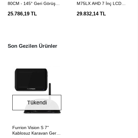
80CM - 145° Geri Görüş
M75LX AHD 7 İnç LCD
Kamerası
Kamera Monitörü
25.786,19 TL
29.832,14 TL
Son Gezilen Ürünler
Tükendi
Stokta Yok
Furrion Vision S 7''
Kablosuz Karavan Geri