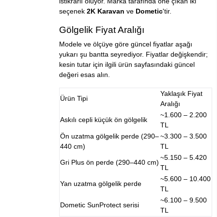
istikrarlı oluyor. Marka tarafında öne çıkan iki
seçenek
2K Karavan
ve
Dometic
'tir.
Gölgelik Fiyat Aralığı
Modele ve ölçüye göre güncel fiyatlar aşağı
yukarı şu bantta seyrediyor. Fiyatlar değişkendir;
kesin tutar için ilgili
ürün sayfasındaki güncel
değeri
esas alın.
Yaklaşık Fiyat
Ürün Tipi
Aralığı
~1.600 – 2.200
Askılı cepli küçük ön gölgelik
TL
Ön uzatma gölgelik perde (290–
~3.300 – 3.500
440 cm)
TL
~5.150 – 5.420
Gri Plus ön perde (290–440 cm)
TL
~5.600 – 10.400
Yan uzatma gölgelik perde
TL
~6.100 – 9.500
Dometic SunProtect serisi
TL