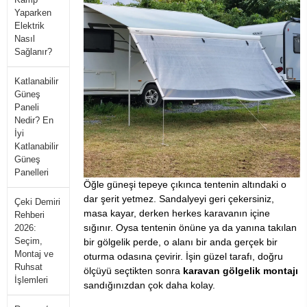
Yaparken
Elektrik
Nasıl
Sağlanır?
Katlanabilir
Güneş
Paneli
Nedir? En
İyi
Katlanabilir
Güneş
Panelleri
Öğle güneşi tepeye çıkınca tentenin altındaki o
dar şerit yetmez. Sandalyeyi geri çekersiniz,
Çeki Demiri
masa kayar, derken herkes karavanın içine
Rehberi
sığınır. Oysa tentenin önüne ya da yanına takılan
2026:
Seçim,
bir gölgelik perde, o alanı bir anda gerçek bir
Montaj ve
oturma odasına çevirir. İşin güzel tarafı, doğru
Ruhsat
ölçüyü seçtikten sonra
karavan gölgelik montajı
İşlemleri
sandığınızdan çok daha kolay.