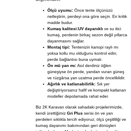
Ölçü uyumu:
Önce tente ölçünüzü
netleştirin, perdeyi ona göre seçin. En kritik
madde budur.
Kumaş kalitesi:
UV dayanıklı
ve su itici
kumaş, perdenin birkaç sezon değil yıllarca
dayanmasını sağlar.
Montaj tipi:
Tentenizin kanopi raylı mı
yoksa kollu mu olduğunu kontrol edin;
perde bağlantısı buna uymalı.
Ön mü yan mı:
Asıl derdiniz öğlen
güneşiyse ön perde, yandan vuran güneş
ve rüzgârsa yan uzatma perde önceliklidir.
Ağırlık ve katlanabilirlik:
Sık yer
değiştiriyorsanız hafif ve kompakt katlanan
modeller depolamada rahat eder.
Biz 2K Karavan olarak sahadaki projelerimizde,
kendi ürettiğimiz
Gri Plus
serisi ön ve yan
perdeleri sıklıkla tercih ediyoruz; ölçü çeşitliliği ve
kumaş dayanımı bakımından geri dönüşleri