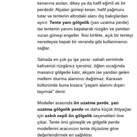
kenarına asılan, dikey ya da hafif eğimli ek bir
perdedir. Alçalan güneşi keser, hafif yağmuru
tutar ve tentenin altındaki alanı dış bakışlardan
ayırır.
Tente yanı gölgelik
(yan uzatma perde)
ise tentenin yanını kapatarak rüzgârı ve yandan
vuran güneşi engeller. İkisi birlikte, açık bir tenteyi
neredeyse kapalı bir veranda gibi kullanmanızı
sağlar.
Sahada en çok şu işe yarar: sabah serininde
kahvenizi rüzgârsız içersiniz, öğlen sıcağında
masanız gölgede kalır, akşam ise yandan gelen
meltem oturma alanınızı dağıtmaz. Karavan
kültüründe buna kısaca "yaşam alanını dışarı
taşımak" denir.
Modeller arasında
ön uzatma perde
,
yan
uzatma gölgelik perde
ve daha küçük ihtiyaçlar
için
askılı cepli ön gölgelik
seçenekleri öne
çıkar.
Tente önü güneşlik ve gölgelik perde
modellerini
aracınızın tente ölçüsüne göre
değerlendirmek en sağlıklısı.