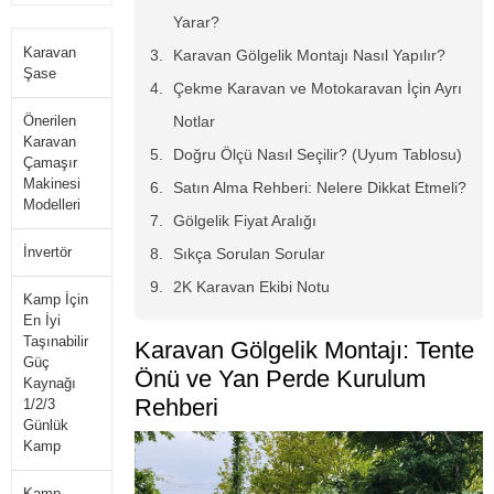
Yarar?
Karavan
Karavan Gölgelik Montajı Nasıl Yapılır?
Şase
Çekme Karavan ve Motokaravan İçin Ayrı
Önerilen
Notlar
Karavan
Doğru Ölçü Nasıl Seçilir? (Uyum Tablosu)
Çamaşır
Makinesi
Satın Alma Rehberi: Nelere Dikkat Etmeli?
Modelleri
Gölgelik Fiyat Aralığı
İnvertör
Sıkça Sorulan Sorular
2K Karavan Ekibi Notu
Kamp İçin
En İyi
Taşınabilir
Karavan Gölgelik Montajı: Tente
Güç
Önü ve Yan Perde Kurulum
Kaynağı
Rehberi
1/2/3
Günlük
Kamp
Kamp