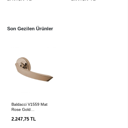
Son Gezilen Ürünler
SEPETE EKLE
Baldacci V1559 Mat
Rose Gold
Karavan/Tekne Kapı
2.247,75 TL
Kolu