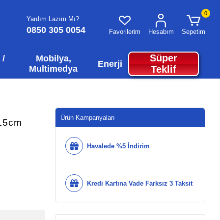
0
Yardım Lazım Mı?
0850 305 0054
Favorilerim
Hesabım
Sepetim
Süper
 /
Mobilya,
Enerji
Multimedya
Teklif
Ürün Kampanyaları
x15cm
Havalede %5 İndirim
Kredi Kartına Vade Farksız 3 Taksit