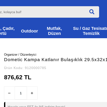
, Çadır,
Mutfak,
Su / Gaz Tesisatı
Outdoor
rtü
Düzen
Temizlik
Organizer / Düzenleyici
Dometic Kampa Katlanır Bulaşıklık 29.5x32
Ürün Kodu:
9120000785
876,62 TL
Havale veya EFT ile %5 indirim fırsatı!