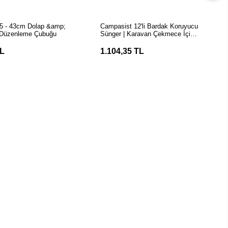
EPETE EKLE
SEPETE EKLE
Campasist 12'li Bardak Koruyucu
 Düzenleme Çubuğu
Sünger | Karavan Çekmece İçi
Düzenleyici
TL
1.104,35 TL