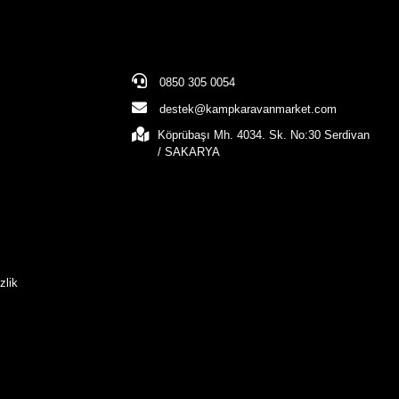
0850 305 0054
destek@kampkaravanmarket.com
Köprübaşı Mh. 4034. Sk. No:30 Serdivan
/ SAKARYA
zlik