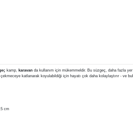
ge
ç kamp, ​​
karavan
da kullanım için mükemmeldir. Bu süzgeç, daha fazla yer 
 çekmeceye katlanarak koyulabildiği için hayatı çok daha kolaylaştırır - ve bul
5,5 cm