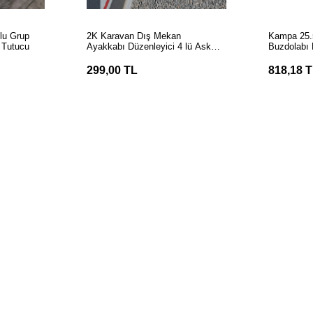
LE
SEPETE EKLE
S
lu Grup
2K Karavan Dış Mekan
Kampa 25.5 - 43cm Dolap &amp;
z Tutucu
Ayakkabı Düzenleyici 4 lü Askı
Buzdolabı
Aparatı
299,00 TL
818,18 