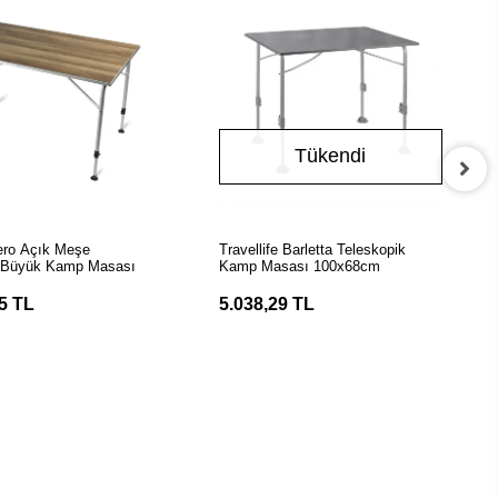
Tükendi
EPETE EKLE
Stokta Yok
ero Açık Meşe
Travellife Barletta Teleskopik
 Büyük Kamp Masası
Kamp Masası 100x68cm
5 TL
5.038,29 TL