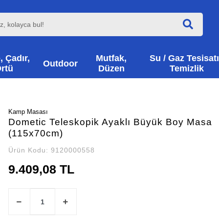
, Çadır,
Mutfak,
Su / Gaz Tesisatı
Outdoor
rtü
Düzen
Temizlik
Kamp Masası
Dometic Teleskopik Ayaklı Büyük Boy Masa
(115x70cm)
Ürün Kodu:
9120000558
9.409,08 TL