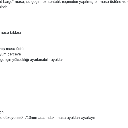
ent Large" masa, su geçirmez sentetik reçineden yapılmış bir masa üstüne ve 
ptir.
 masa tablası
mış masa üstü
nyum çerçeve
 için yüksekliği ayarlanabilir ayaklar
sch
rde düzeye 550 -710mm arasındaki masa ayakları ayarlayın