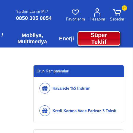
0
Yardım Lazım Mı?
0850 305 0054
Favorilerim
Hesabım
Sepetim
Süper
 /
Mobilya,
Enerji
Multimedya
Teklif
Ürün Kampanyaları
Havalede %5 İndirim
Kredi Kartına Vade Farksız 3 Taksit