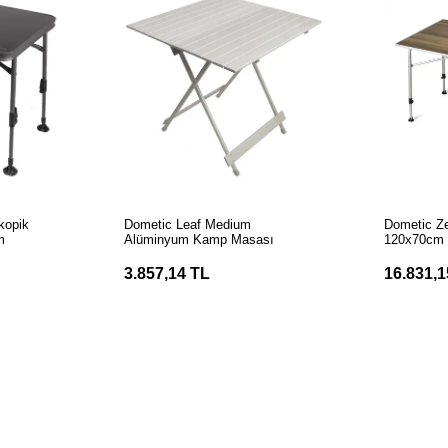
LE
SEPETE EKLE
S
kopik
Dometic Leaf Medium
Dometic Z
m
Alüminyum Kamp Masası
120x70cm
3.857,14 TL
16.831,1