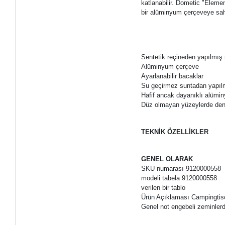
katlanabilir. Dometic "Elem
bir alüminyum çerçeveye sahi
Sentetik reçineden yapılmış
Alüminyum çerçeve
Ayarlanabilir bacaklar
Su geçirmez suntadan yapıl
Hafif ancak dayanıklı alümi
Düz olmayan yüzeylerde denge
TEKNİK ÖZELLİKLER
GENEL OLARAK
SKU numarası 9120000558
modeli tabela 9120000558
verilen bir tablo
Ürün Açıklaması Campingti
Genel not engebeli zeminle