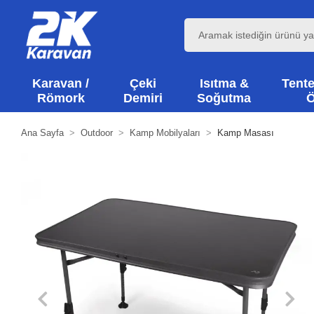
Karavan /
Çeki
Isıtma &
Tente
Römork
Demiri
Soğutma
Ö
Ana Sayfa
Outdoor
Kamp Mobilyaları
Kamp Masası