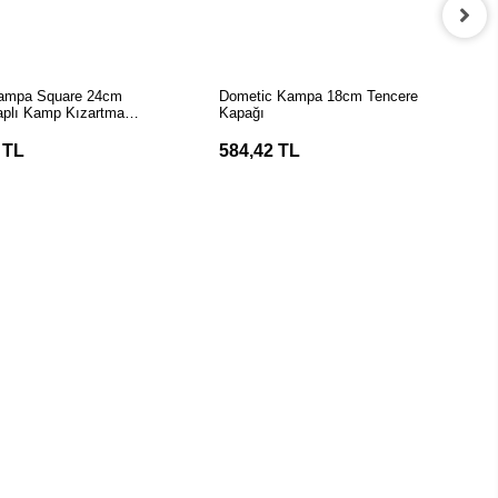
EPETE EKLE
SEPETE EKLE
ampa Square 24cm
Dometic Kampa 18cm Tencere
Saplı Kamp Kızartma
Kapağı
 TL
584,42 TL