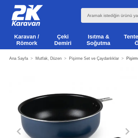
Karavan /
Çeki
Isıtma &
Tente
Römork
Demiri
Soğutma
Ö
Ana Sayfa
Mutfak, Düzen
Pişirme Set ve Çaydanlıklar
Pişirm