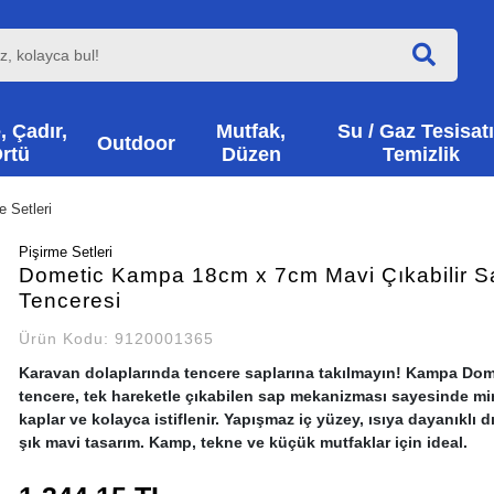
, Çadır,
Mutfak,
Su / Gaz Tesisatı
Outdoor
rtü
Düzen
Temizlik
e Setleri
Pişirme Setleri
Dometic Kampa 18cm x 7cm Mavi Çıkabilir S
Tenceresi
Ürün Kodu:
9120001365
Karavan dolaplarında tencere saplarına takılmayın! Kampa Do
tencere, tek hareketle çıkabilen sap mekanizması sayesinde m
kaplar ve kolayca istiflenir. Yapışmaz iç yüzey, ısıya dayanıklı 
şık mavi tasarım. Kamp, tekne ve küçük mutfaklar için ideal.