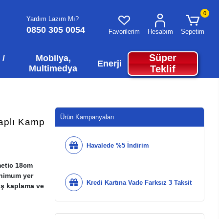
0
Yardım Lazım Mı?
0850 305 0054
Favorilerim
Hesabım
Sepetim
Süper
 /
Mobilya,
Enerji
Multimedya
Teklif
Ürün Kampanyaları
aplı Kamp
Havalede %5 İndirim
metic 18cm
inimum yer
Kredi Kartına Vade Farksız 3 Taksit
dış kaplama ve