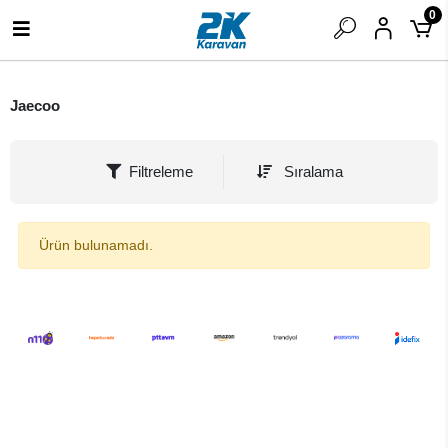
0
Jaecoo
Filtreleme
Sıralama
Ürün bulunamadı.