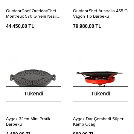
Stokta Yok
Stokta Yok
OutdoorChef OutdoorChef
OutdoorShef Australia 455 G
Montreux 570 G Yeni Nesil
Vagon Tip Barbekü
Barbekü - Granit
44.450,00 TL
79.980,00 TL
Tükendi
Tükendi
Stokta Yok
Stokta Yok
Aygaz 32cm Mini Pratik
Aygaz Dar Çemberli Süper
Barbekü
Kamp Ocağı