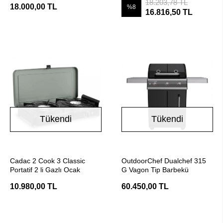
18.203,78 TL
18.000,00 TL
%8
16.816,50 TL
Tükendi
Tükendi
Stokta Yok
Stokta Yok
Cadac 2 Cook 3 Classic
OutdoorChef Dualchef 315
Portatif 2 li Gazlı Ocak
G Vagon Tip Barbekü
10.980,00 TL
60.450,00 TL