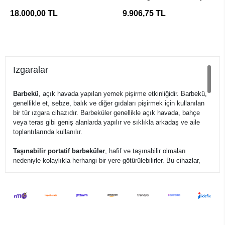
Barbekü
18.000,00 TL
9.906,75 TL
Izgaralar
Barbekü
, açık havada yapılan yemek pişirme etkinliğidir. Barbekü,
genellikle et, sebze, balık ve diğer gıdaları pişirmek için kullanılan
bir tür ızgara cihazıdır. Barbeküler genellikle açık havada, bahçe
veya teras gibi geniş alanlarda yapılır ve sıklıkla arkadaş ve aile
toplantılarında kullanılır.
Taşınabilir portatif barbeküler
, hafif ve taşınabilir olmaları
nedeniyle kolaylıkla herhangi bir yere götürülebilirler. Bu cihazlar,
genellikle propan gazı veya elektrikle çalışır ve küçük alanlarda bile
kullanılabilirler
Barbekü ve ızgara aksesuarları
, barbekü etkinliğini kolaylaştırmak
ve daha keyifli hale getirmek için kullanılan ekipmanlardır. Örnekler
arasında tava, kürdan, spatula, tavşan gibi et aletleri, ızgara tepsisi,