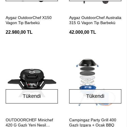
Stokta Yok
Stokta Yok
Aygaz OutdoorChef X150
Aygaz OutdoorChef Australia
Vagon Tip Barbekü
315 G Vagon Tip Barbekü
22.980,00 TL
42.000,00 TL
Tükendi
Tükendi
Stokta Yok
Stokta Yok
OUTDOORCHEF Minichef
Campingaz Party Grill 400
420 G Gazlı Yeni Nesil
Gazlı Izgara + Ocak BBQ