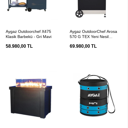
SEPETE EKLE
SEPETE EKLE
Aygaz Outdoorchef X475
Aygaz OutdoorChef Arosa
Klasik Barbekü - Gri Mavi
570 G TEX Yeni Nesil
Barbekü - Tekstil Kabin
58.980,00 TL
69.980,00 TL