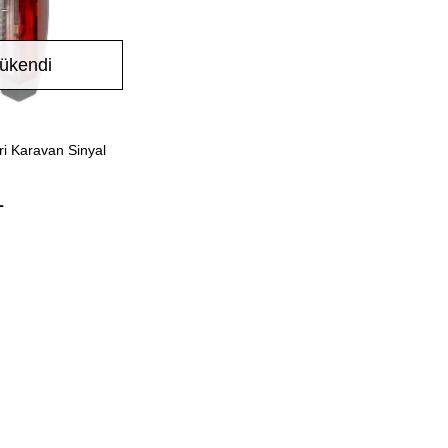
ükendi
Stokta Yok
ri Karavan Sinyal
L