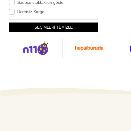
Barwig
Sadece stoktakileri göster
Benteler
Ücretsiz Kargo
Berhimi
SEÇİMLERİ TEMİZLE
Berliner
Bio
BiOWiSH
Bluetti
Brunner
Bustronic
CADAC
Campasist
Campingaz
Can
Can Power