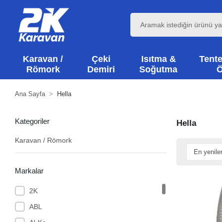
Karavan /
Çeki
Isıtma &
Tente
Römork
Demiri
Soğutma
Ö
Ana Sayfa
Hella
Kategoriler
Hella
Karavan / Römork
Markalar
2K
ABL