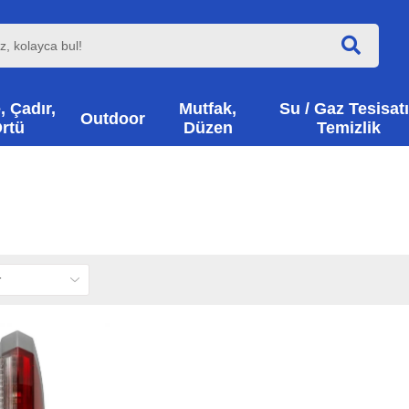
, Çadır,
Mutfak,
Su / Gaz Tesisatı
Outdoor
rtü
Düzen
Temizlik