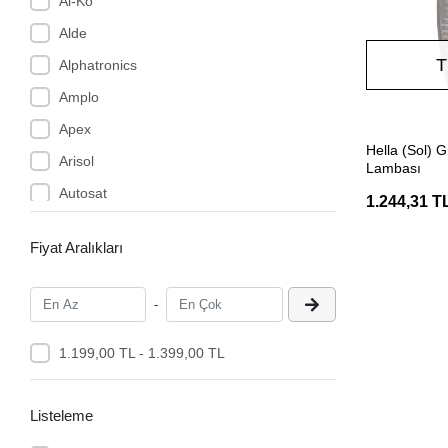
Al-Ko
Alde
T
Alphatronics
Amplo
Apex
Hella (Sol) G
Arisol
Lambası
Autosat
1.244,31 T
Autoterm
Fiyat Aralıkları
Axen
AYGAZ
-
B-Fresh
Babarvy
1.199,00 TL - 1.399,00 TL
Badé
Listeleme
Baldacci