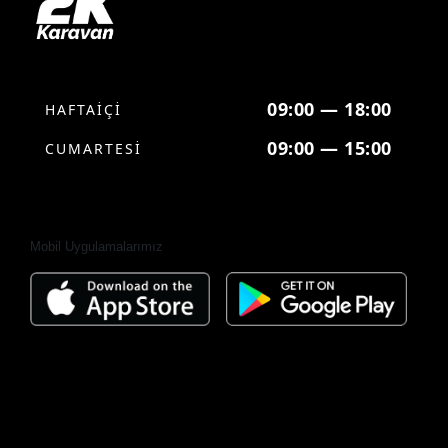
Eberspacher
Einstein
Electrozirve
Emuk
09:00 — 18:00
HAFTAİÇİ
Enduro
09:00 — 15:00
CUMARTESİ
EpSolar
EUcamp
Evacool
Mobil Uygulamalarımız
Fantom
Fawo
Fiamma
Fjord
Frankana Freiko
Freidola