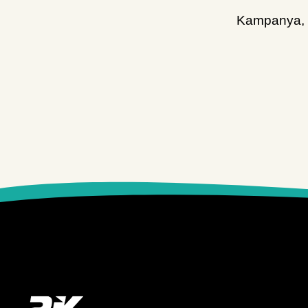
Caraloc
Kampanya, d
Caratec
CBE
Colapz
Comet
Crespo
DEFA
Dekalin
Diğer
Dometic
Dometic Outdoor
Dometic/Kampa
Dometic/Waeco
Dorema StarCamp