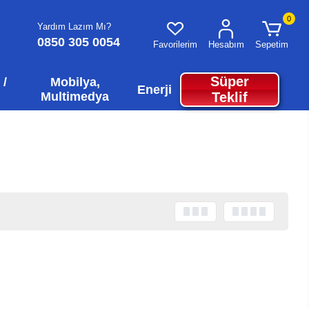
0
Yardım Lazım Mı?
0850 305 0054
Favorilerim
Hesabım
Sepetim
Süper
 /
Mobilya,
Enerji
Multimedya
Teklif