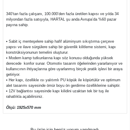
340’tan fazla çalışanı, 100.000’den fazla üretilen kapısı ve yılda 34
milyondan fazla satışıyla, HARTAL şu anda Avrupa’da %60 pazar
payına sahip.
• Sabit iç menteşelere sahip hafif alüminyum sıkıştırma çerçeve
yapısı ve ilave sürgülere sahip bir güvenlik kilitleme sistemi, kapı
konstrüksiyonunun temelini oluşturur.
• Modern kamp tutkunlarına kapı söz konusu olduğunda yüksek
derecede konfor sunar. Otomotiv tasarım öğelerinden yararlanıyor ve
kullanıcının ihtiyaçlarına göre uyarlanmış birçok pratik işlevi bir araya
getiriyor.
• Her kapı, özellikle ısı yalıtımlı PU köpük ile köpürtülür ve optimum
alet tasarımı sayesinde ömür boyu ön gerdirme özelliklerine sahiptir.
• 12V bağlantısı sayesinde kapı kilidini uzaktan tek bir tuş ile
rahatlıkla açabilirsiniz.
Ölçü: 1925x570 mm
Bu ürün için henüz yorum yapılmadı.