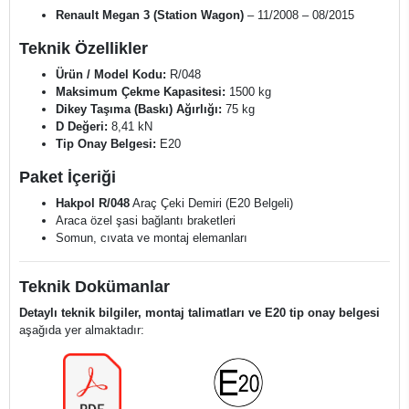
Renault Megan 3 (Station Wagon)
– 11/2008 – 08/2015
Teknik Özellikler
Ürün / Model Kodu:
R/048
Maksimum Çekme Kapasitesi:
1500 kg
Dikey Taşıma (Baskı) Ağırlığı:
75 kg
D Değeri:
8,41 kN
Tip Onay Belgesi:
E20
Paket İçeriği
Hakpol R/048
Araç Çeki Demiri (E20 Belgeli)
Araca özel şasi bağlantı braketleri
Somun, cıvata ve montaj elemanları
Teknik Dokümanlar
Detaylı teknik bilgiler, montaj talimatları ve E20 tip onay belgesi
aşağıda yer almaktadır: