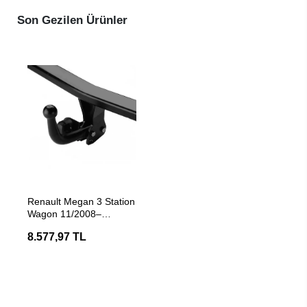
Son Gezilen Ürünler
SEPETE EKLE
Renault Megan 3 Station
Wagon 11/2008–
08/2015 Çeki Demiri
8.577,97 TL
Hakpol