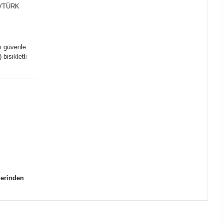
TÜVTÜRK
rı güvenle
bisikletli
zerinden