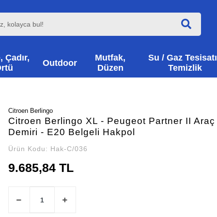
, Çadır,
Mutfak,
Su / Gaz Tesisatı
Outdoor
rtü
Düzen
Temizlik
Citroen Berlingo
Citroen Berlingo XL - Peugeot Partner II Araç
Demiri - E20 Belgeli Hakpol
Ürün Kodu:
Hak-C/036
9.685,84 TL