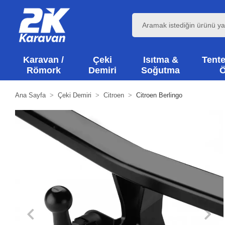
Karavan /
Çeki
Isıtma &
Tente
Römork
Demiri
Soğutma
Ö
Ana Sayfa
Çeki Demiri
Citroen
Citroen Berlingo