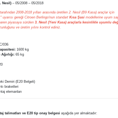
. Nesil)
– 05/2008 – 05/2018
tarafından 2008-2018 yılları arasında üretilen 2. Nesil (B9 Kasa) araçlar için
L" uyarısı gereği Citroen Berlingo'nun standart
Kısa Şasi
modellerine uyum sağ
ibaren piyasaya sürülen
3. Nesil (Yeni Kasa) araçlarla kesinlikle uyumlu değ
zunluğunu ve üretim yılını kontrol ediniz.
C/036
pasitesi:
1600 kg
 Ağırlığı:
65 kg
20
ki Demiri (E20 Belgeli)
tı braketleri
taj elemanları
taj talimatları ve E20 tip onay belgesi
aşağıda yer almaktadır: