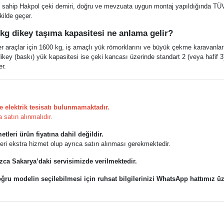
ne sahip Hakpol çeki demiri, doğru ve mevzuata uygun montaj yapıldığında 
ilde geçer.
kg dikey taşıma kapasitesi ne anlama gelir?
üler araçlar için 1600 kg, iş amaçlı yük römorklarını ve büyük çekme karavanla
ikey (baskı) yük kapasitesi ise çeki kancası üzerinde standart 2 (veya hafif 3) 
er.
e elektrik tesisatı bulunmamaktadır.
a satın alınmalıdır.
tleri ürün fiyatına dahil değildir.
leri ekstra hizmet olup ayrıca satın alınması gerekmektedir.
zca Sakarya’daki servisimizde verilmektedir.
ğru modelin seçilebilmesi için ruhsat bilgilerinizi WhatsApp hattımız ü