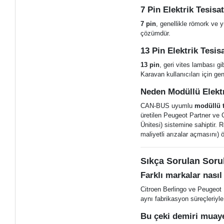
7 Pin Elektrik Tesisa
7 pin
, genellikle römork ve y
çözümdür.
13 Pin Elektrik Tesi
13 pin
, geri vites lambası gi
Karavan kullanıcıları için gene
Neden Modüllü Elektr
CAN-BUS uyumlu
modüllü t
üretilen Peugeot Partner ve
Ünitesi) sistemine sahiptir.
maliyetli arızalar açmasını)
Sıkça Sorulan Soru
Farklı markalar nasıl
Citroen Berlingo ve Peugeot 
aynı fabrikasyon süreçleriyle
Bu çeki demiri muay