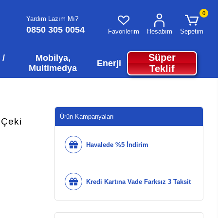
0
Yardım Lazım Mı?
0850 305 0054
Favorilerim
Hesabım
Sepetim
Süper
 /
Mobilya,
Enerji
Multimedya
Teklif
Ürün Kampanyaları
 Çeki
Havalede %5 İndirim
Kredi Kartına Vade Farksız 3 Taksit