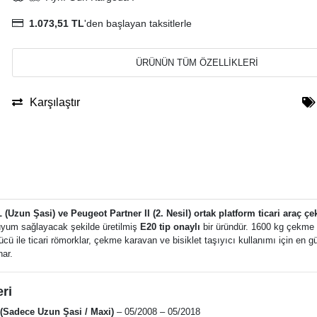
1.073,51 TL
'den başlayan taksitlerle
ÜRÜNÜN TÜM ÖZELLİKLERİ
Karşılaştır
(Uzun Şasi) ve Peugeot Partner II (2. Nesil) ortak platform ticari araç çe
 uyum sağlayacak şekilde üretilmiş
E20 tip onaylı
bir üründür. 1600 kg çekme 
cü ile ticari römorklar, çekme karavan ve bisiklet taşıyıcı kullanımı için en gü
ar.
ri
 (Sadece Uzun Şasi / Maxi)
– 05/2008 – 05/2018