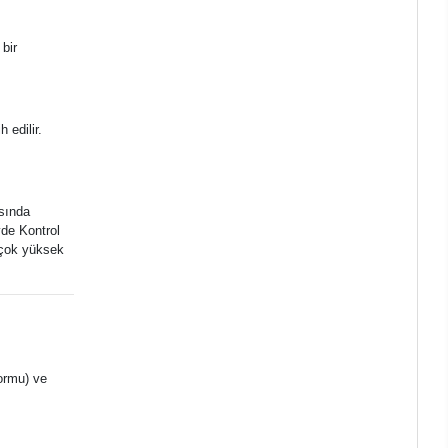
 bir
 edilir.
asında
vde Kontrol
e çok yüksek
formu) ve