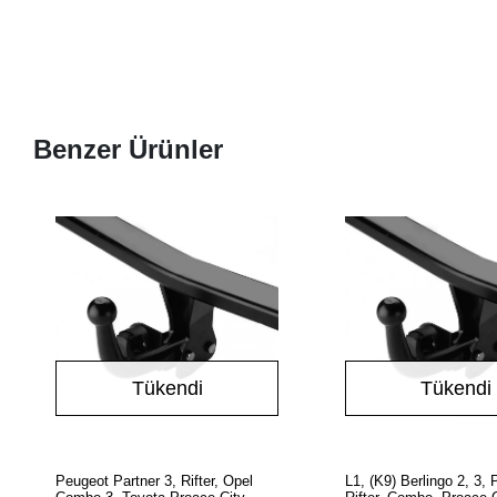
Benzer Ürünler
Tükendi
Tükendi
Stokta Yok
Stokta Y
Peugeot Partner 3, Rifter, Opel
L1, (K9) Berlingo 2, 3, 