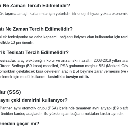
tı Ne Zaman Tercih Edilmelidir?
ük taşıma amaçlı kullanımlar için yeterlidir. Ek enerji ihtiyacı yoksa ekonomik
satı Ne Zaman Tercih Edilmelidir?
bi ek fonksiyonlar ve daha kapsamlı bağlantı ihtiyacı olan kullanımlar için tercih
llikle 13 pin önerilir.
ik Tesisatı Tercih Edilmelidir?
esisatlar
, araç elektroniğini korur ve arıza riskini azaltır. 2008-2018 yılları ar
 Citroen Berlingo (B9 kasa) modelleri, PSA grubunun meşhur BSI (Merkezi Gö
 Römorktan gelebilecek kısa devrelerin aracın BSI beynine zarar vermesini (v
 önlemek için modül kullanımı
kesinlikle tavsiye edilir.
lar (SSS)
 aynı çeki demirini kullanıyor?
Partner, aynı otomotiv grubu (PSA) içerisinde tamamen aynı altyapı (B9 plat
 üretilen kardeş araçlardır. Bu yüzden şasi bağlantı noktaları birebir aynıdır.
eneden geçer mi?