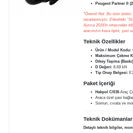
Peugeot Partner II (2
*Önemli Not: Bu ürün üretici 
tasarlanmıştır. Etiketteki "X
Ayrıca 2018'in ortasından it
aracınızın kasa tipini, şasi u
Teknik Özellikler
Ürün / Model Kodu:
Maksimum Çekme Ka
Dikey Taşıma (Baskı)
D Değeri:
8,69 kN
Tip Onay Belgesi:
E
Paket İçeriği
Hakpol C/036
Araç Çe
Araca özel şasi bağlan
Somun, cıvata ve mon
Teknik Dokümanlar
Detaylı teknik bilgiler, mon