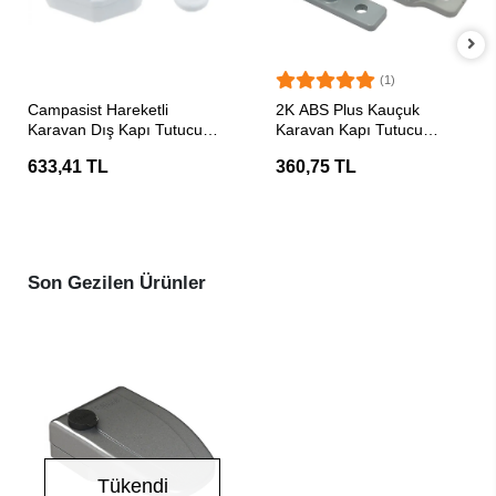
(1)
SEPETE EKLE
SEPETE EKLE
Campasist Hareketli
2K ABS Plus Kauçuk
Karavan Dış Kapı Tutucu
Karavan Kapı Tutucu
Stoper
Stoper Gri
633,41 TL
360,75 TL
Son Gezilen Ürünler
Tükendi