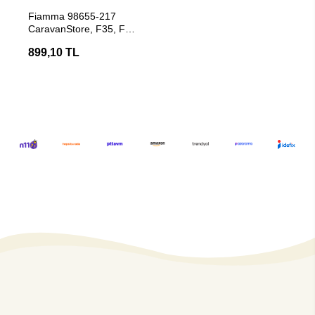
Stokta Yok
Fiamma 98655-217
CaravanStore, F35, F45
Tente Yedek Parçası
899,10 TL