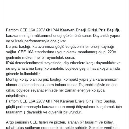
Fantom CEE 16A 220V 6h IP44
Karavan Enerji Girişi Priz Başlığı
,
karavanınız için mükemmel enerji çözümünü sunar. Dayanıklı yapısı
ve yüksek performansıyla öne çıkar.
Bu priz başlığı, karavanınıza güçlü ve güvenilir bir enerji kaynağı
sağlar. CEE 16A standardına uygun olarak tasarlanmış olup, 220V
gerilimde mükemmel bir uyumluluk sunar.
IP44 derecelendirmesi sayesinde, dış etkenlere karşı dayanıklıdır ve
su sıçramalarına karşı korumalıdır, böylece çeşitli hava koşullarında
güvenle kullanılabilir.
Montajı kolay olan bu priz başlığı, kompakt yapısıyla karavanınızın
alanını etkilemeden kullanım imkanı sunar. Taşınabilirliğiyle de öne
çıkar, böylece seyahatlerinizde her zaman enerjiye kolayca
erişebilirsiniz.
Fantom CEE 16A 220V 6h IP44 Karavan Enerji Girişi Priz Başlığı,
güçlü performansıyla karavanınızın enerji ihtiyaçlarını karşılamak için
tasarlanmış dayanıklı ve güvenilir bir üründür.
Argo serisinin CEE fişleri ve prizleri, aranan bir tasarım ve kolay,
rahat tutuş sağlayan ergonomik bir şekle sahiptir. Soketler yenilikçi,