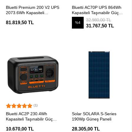
SEPETE EKLE
SEPETE EKLE
Bluetti Premium 200 V2 UPS
Bluetti AC70P UPS 864Wh
2073.6Wh Kapasiteli
Kapasiteli Taşınabilir Güç
Taşınabilir Güç Kaynağı
Kaynağı
32.980,00 TL
81.819,50 TL
%4
31.767,50 TL
(1)
SEPETE EKLE
SEPETE EKLE
Bluetti AC2P 230.4Wh
Solar SOLARA S-Series
Kapasiteli Taşınabilir Güç
190Wp Güneş Paneli
Kaynağı
10.670,00 TL
28.305,00 TL