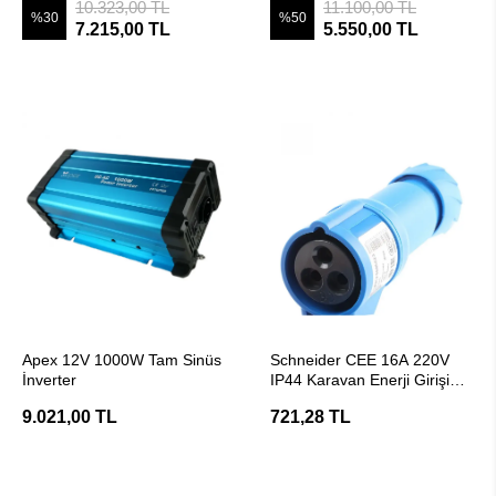
Göstergesi
10.323,00 TL
11.100,00 TL
%30
%50
7.215,00 TL
5.550,00 TL
SEPETE EKLE
SEPETE EKLE
Apex 12V 1000W Tam Sinüs
Schneider CEE 16A 220V
İnverter
IP44 Karavan Enerji Girişi
Priz Başlığı
9.021,00 TL
721,28 TL