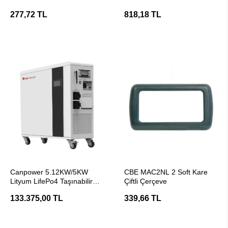
277,72 TL
818,18 TL
SEPETE EKLE
SEPETE EKLE
Canpower 5.12KW/5KW
CBE MAC2NL 2 Soft Kare
Lityum LifePo4 Taşınabilir
Çiftli Çerçeve
Güç İstasyonu
133.375,00 TL
339,66 TL