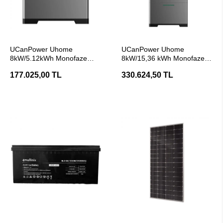
SEPETE EKLE
SEPETE EKLE
UCanPower Uhome
UCanPower Uhome
8kW/5.12kWh Monofaze
8kW/15,36 kWh Monofaze
Hybrid Enerji Depolama
Hybrid Enerji Depolama
177.025,00 TL
330.624,50 TL
Sistemi
Sistemi
SEPETE EKLE
SEPETE EKLE