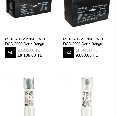
SEPETE EKLE
SEPETE EKLE
Mullinix 12V 200Ah %50
Mullinix 12V 100Ah %50
DOD 2900 Derin Döngü
DOD 2900 Derin Döngü
Kurşun Karbon Akü
Kurşun Karbon Akü
20.855,00 TL
11.349,00 TL
%8
%15
19.109,00 TL
9.603,00 TL