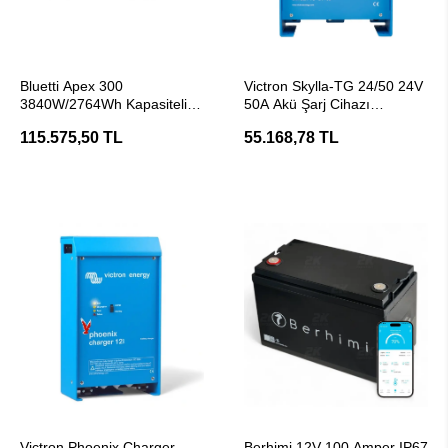
SEPETE EKLE
SEPETE EKLE
Bluetti Apex 300
Victron Skylla-TG 24/50 24V
3840W/2764Wh Kapasiteli
50A Akü Şarj Cihazı
Taşınabilir Güç Kaynağı
(Redresör)
115.575,50 TL
55.168,78 TL
SEPETE EKLE
SEPETE EKLE
Victron Phoenix Charger
Berhimi 12V 100 Amper IP67