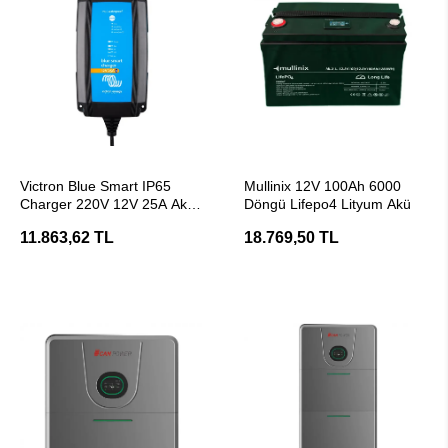
SEPETE EKLE
SEPETE EKLE
Victron Blue Smart IP65
Mullinix 12V 100Ah 6000
Charger 220V 12V 25A Akü
Döngü Lifepo4 Lityum Akü
Şarj Cihazı
11.863,62 TL
18.769,50 TL