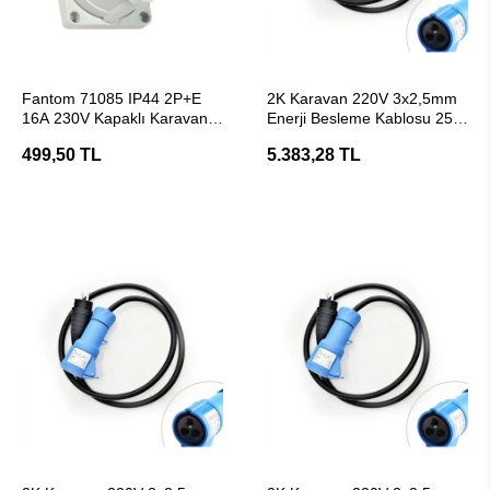
SEPETE EKLE
SEPETE EKLE
Fantom 71085 IP44 2P+E
2K Karavan 220V 3x2,5mm
16A 230V Kapaklı Karavan
Enerji Besleme Kablosu 25
Enerji Prizi
Metre
499,50 TL
5.383,28 TL
SEPETE EKLE
SEPETE EKLE