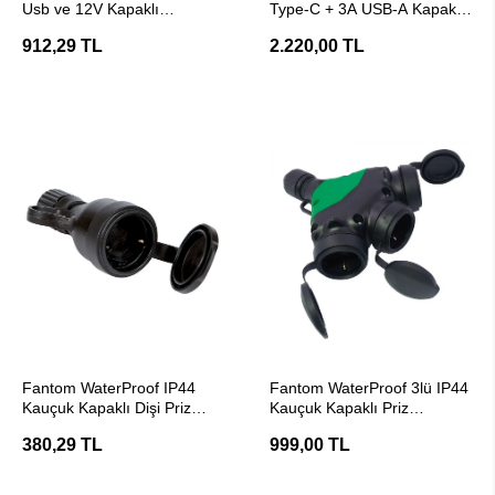
Usb ve 12V Kapaklı
Type-C + 3A USB-A Kapaklı
Çakmaklık Girişi
Şarj Soketi
912,29 TL
2.220,00 TL
SEPETE EKLE
SEPETE EKLE
Fantom WaterProof IP44
Fantom WaterProof 3lü IP44
Kauçuk Kapaklı Dişi Priz
Kauçuk Kapaklı Priz
Başlığı
Çoklayıcı Başlık
380,29 TL
999,00 TL