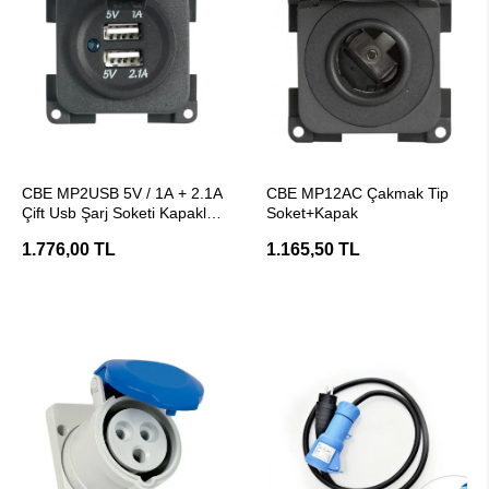
SEPETE EKLE
SEPETE EKLE
CBE MP2USB 5V / 1A + 2.1A
CBE MP12AC Çakmak Tip
Çift Usb Şarj Soketi Kapaklı
Soket+Kapak
(12V Giriş)
1.776,00 TL
1.165,50 TL