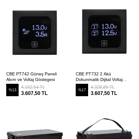
SEPETE EKLE
SEPETE EKLE
CBE PT742 Güneş Paneli
CBE PT732 2 Akü
Akım ve Voltaj Göstegesi
Dokunmatik Dijital Voltaj
Göstergesi
4.162,54 TL
4.328,89 TL
%13
%17
3.607,50 TL
3.607,50 TL