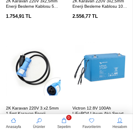
2K Karavan 220V 3x2,5mm
2K Karavan 220V 3x2,5mm
Enerji Besleme Kablosu 5
Enerji Besleme Kablosu 10
Metre
Metre
1.754,91 TL
2.556,77 TL
SEPETE EKLE
SEPETE EKLE
2K Karavan 220V 3.x2.5mm
Victron 12.8V 100Ah
1.5mt Karavan Enerji
LiFePO4 Lityum Akü Smart
0
Besleme
1.344,65 TL
62.685,25 TL
Anasayfa
Ürünler
Sepetim
Favorilerim
Hesabım