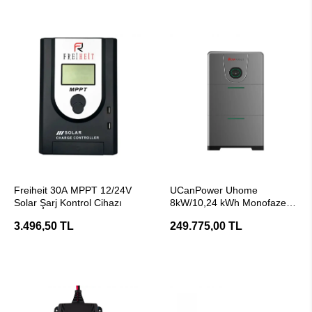
SEPETE EKLE
SEPETE EKLE
Freiheit 30A MPPT 12/24V
UCanPower Uhome
Solar Şarj Kontrol Cihazı
8kW/10,24 kWh Monofaze
Hybrid Enerji Depolama
3.496,50 TL
249.775,00 TL
Sistemi