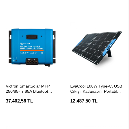
SEPETE EKLE
SEPETE EKLE
Victron SmartSolar MPPT
EvaCool 100W Type-C, USB
250/85-Tr 85A Bluetoot
Çıkışlı Katlanabilir Portatif
MPPT Solar Şarj Cihazı
Güneş Paneli
37.402,56 TL
12.487,50 TL