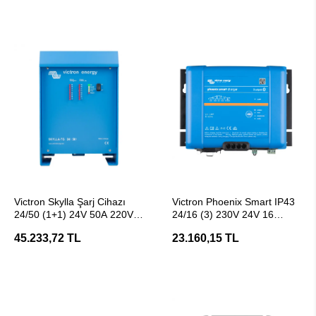
SEPETE EKLE
SEPETE EKLE
Victron Skylla Şarj Cihazı
Victron Phoenix Smart IP43
24/50 (1+1) 24V 50A 220V
24/16 (3) 230V 24V 16
Akü Şarj Cihazı
Amper 3 Çıkışlı Akü Şarj
45.233,72 TL
23.160,15 TL
Cihazı