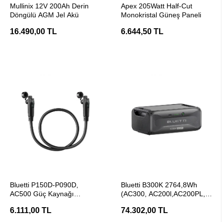
Mullinix 12V 200Ah Derin
Apex 205Watt Half-Cut
Döngülü AGM Jel Akü
Monokristal Güneş Paneli
16.490,00 TL
6.644,50 TL
SEPETE EKLE
SEPETE EKLE
Bluetti P150D-P090D,
Bluetti B300K 2764,8Wh
AC500 Güç Kaynağı
(AC300, AC200l,AC200PL,
Bağlantı Kablosu
AC200MAX) Modüler
6.111,00 TL
74.302,00 TL
Genişletme Bataryası