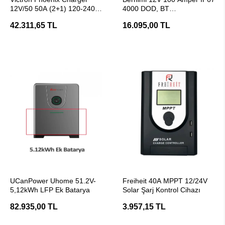
12V/50 50A (2+1) 120-240V
4000 DOD, BT
Akü Şarj Aleti
Marin/Karavan Lifepo4
42.311,65 TL
16.095,00 TL
Lityum Akü
SEPETE EKLE
SEPETE EKLE
UCanPower Uhome 51.2V-
Freiheit 40A MPPT 12/24V
5,12kWh LFP Ek Batarya
Solar Şarj Kontrol Cihazı
82.935,00 TL
3.957,15 TL