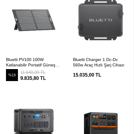
SEPETE EKLE
SEPETE EKLE
Bluetti PV100 100W
Bluetti Charger 1 Dc-Dc
Katlanabilir Portatif Güneş
560w Araç Hızlı Şarj Cihazı
Paneli
11.640,00 TL
15.035,00 TL
%16
9.835,80 TL