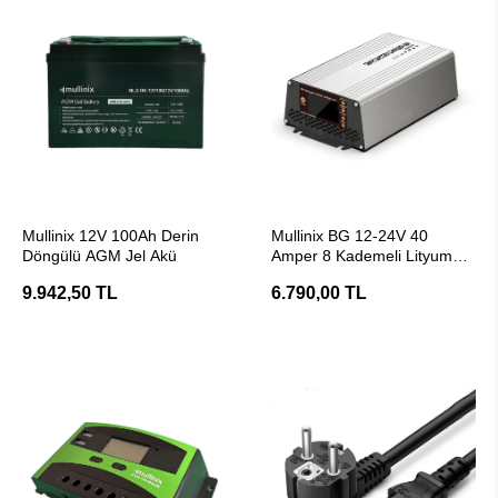
SEPETE EKLE
SEPETE EKLE
Mullinix 12V 100Ah Derin
Mullinix BG 12-24V 40
Döngülü AGM Jel Akü
Amper 8 Kademeli Lityum
Uyumlu Akü Şarj Cihazı
9.942,50 TL
6.790,00 TL