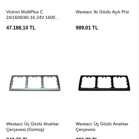
SEPETE EKLE
SEPETE EKLE
Victron MultiPlus C
Westacc İki Gözlü Açılı Priz
24/1600/40-16 24V 1600W
Transferli Şarjlı Tam Sinüs
47.186,10 TL
989,01 TL
İnvertör
SEPETE EKLE
SEPETE EKLE
Westacc Üç Gözlü Anahtar
Westacc Üç Gözlü Anahtar
Çerçevesi (Gümüş)
Çerçevesi