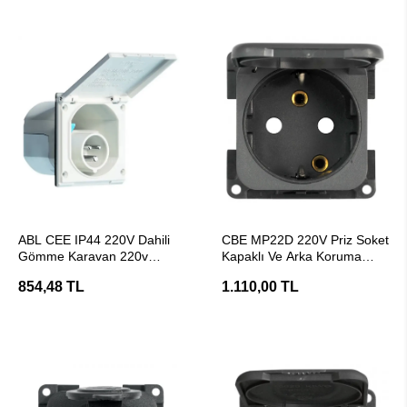
SEPETE EKLE
SEPETE EKLE
ABL CEE IP44 220V Dahili
CBE MP22D 220V Priz Soket
Gömme Karavan 220v
Kapaklı Ve Arka Koruma
Elektrik Girişi - Beyaz
Kutusu
854,48 TL
1.110,00 TL