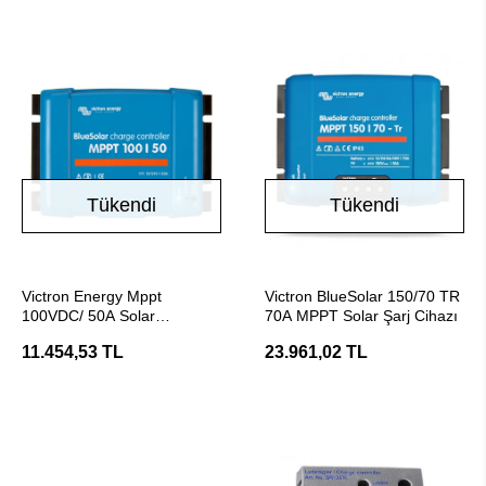
Tükendi
Tükendi
Stokta Yok
Stokta Yok
Victron Energy Mppt
Victron BlueSolar 150/70 TR
100VDC/ 50A Solar
70A MPPT Solar Şarj Cihazı
Regülatör Şarj Cihazı
11.454,53 TL
23.961,02 TL