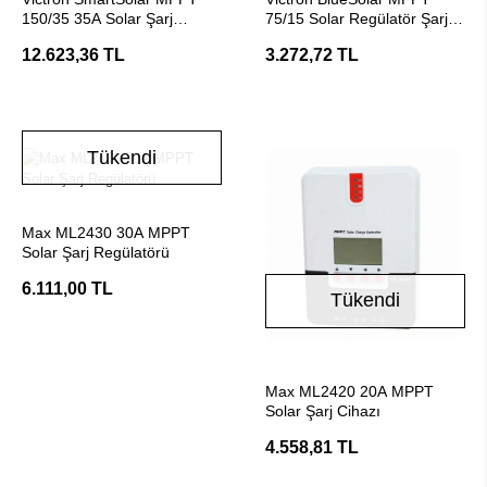
150/35 35A Solar Şarj
75/15 Solar Regülatör Şarj
Regülatörü (Dahili Bluetooth
Cihazı
12.623,36 TL
3.272,72 TL
)
Tükendi
Stokta Yok
Max ML2430 30A MPPT
Solar Şarj Regülatörü
6.111,00 TL
Tükendi
Stokta Yok
Max ML2420 20A MPPT
Solar Şarj Cihazı
4.558,81 TL