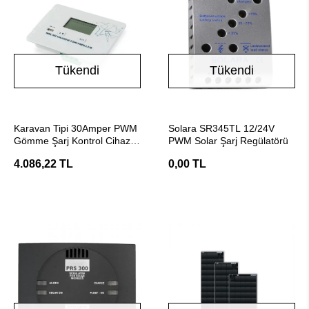
Tükendi
Tükendi
Stokta Yok
Stokta Yok
Karavan Tipi 30Amper PWM
Solara SR345TL 12/24V
Gömme Şarj Kontrol Cihazı
PWM Solar Şarj Regülatörü
(P2430F)
4.086,22 TL
0,00 TL