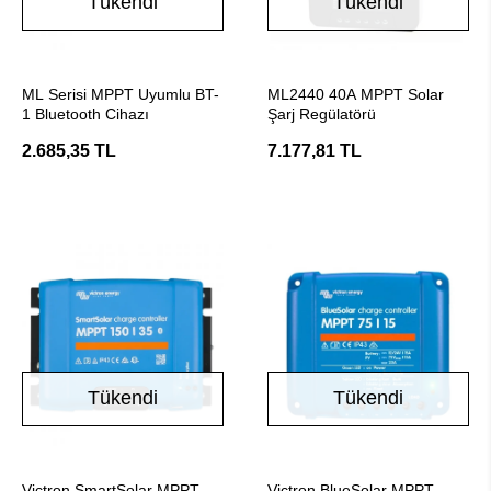
Tükendi
Tükendi
Stokta Yok
Stokta Yok
ML Serisi MPPT Uyumlu BT-
ML2440 40A MPPT Solar
1 Bluetooth Cihazı
Şarj Regülatörü
2.685,35 TL
7.177,81 TL
Tükendi
Tükendi
Stokta Yok
Stokta Yok
Victron SmartSolar MPPT
Victron BlueSolar MPPT