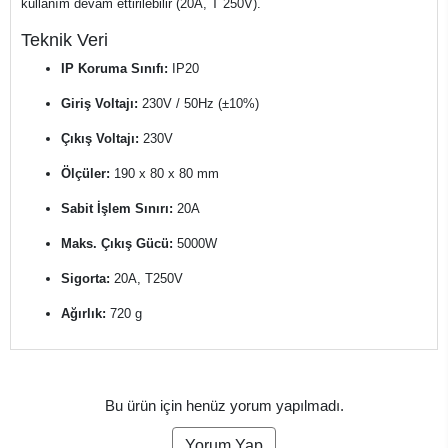
kullanım devam ettirilebilir (20A, T 250V).
Teknik Veri
IP Koruma Sınıfı:
IP20
Giriş Voltajı:
230V / 50Hz (±10%)
Çıkış Voltajı:
230V
Ölçüler:
190 x 80 x 80 mm
Sabit İşlem Sınırı:
20A
Maks. Çıkış Gücü:
5000W
Sigorta:
20A, T250V
Ağırlık:
720 g
Bu ürün için henüz yorum yapılmadı.
Yorum Yap