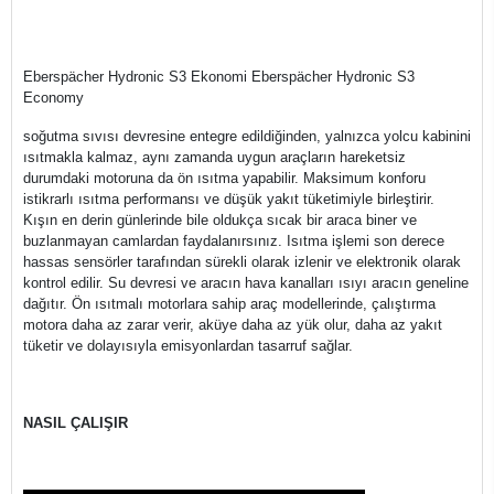
Eberspächer Hydronic S3 Ekonomi Eberspächer Hydronic S3
Economy
soğutma sıvısı devresine entegre edildiğinden, yalnızca yolcu kabinini
ısıtmakla kalmaz, aynı zamanda uygun araçların hareketsiz
durumdaki motoruna da ön ısıtma yapabilir. Maksimum konforu
istikrarlı ısıtma performansı ve düşük yakıt tüketimiyle birleştirir.
Kışın en derin günlerinde bile oldukça sıcak bir araca biner ve
buzlanmayan camlardan faydalanırsınız. Isıtma işlemi son derece
hassas sensörler tarafından sürekli olarak izlenir ve elektronik olarak
kontrol edilir. Su devresi ve aracın hava kanalları ısıyı aracın geneline
dağıtır. Ön ısıtmalı motorlara sahip araç modellerinde, çalıştırma
motora daha az zarar verir, aküye daha az yük olur, daha az yakıt
tüketir ve dolayısıyla emisyonlardan tasarruf sağlar.
NASIL ÇALIŞIR