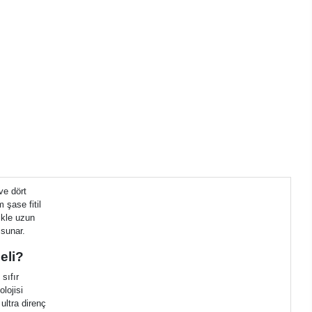
ve dört
 şase fitil
ikle uzun
 sunar.
eli?
sıfır
lojisi
ultra direnç