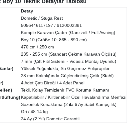
 Boy 10 Teknik Detaylar Tablosu
Detay
Dometic / Stuga Rest
5056446117197 / 9120002381
Komple Karavan Çadırı (Ganzzelt / Full Awning)
)
Boy 10 (Größe 10: 865 - 890 cm)
470 cm / 250 cm
235 - 255 cm (Standart Çekme Karavan Ölçüsü)
7 mm (Çift Fitil Sistemi - Vidasız Montaj Uyumlu)
Yanlar)
Yüksek Yoğunluklu, Su Geçirmez Polipropilen
28 mm Kalınlığında Güçlendirilmiş Çelik (Stahl)
r)
4 Adet Çatı Direği / 4 Adet Panel
eifen)
Tekli, Kolay Temizlenir PVC Koruma Katmanı
tlüftung)
Kapatılabilir / Kilitlenebilir Özel Havalandırma Menfezi
Sezonluk Konaklama (2 ila 6 Ay Sabit Kampçılık)
Gri / 48.14 kg
24 Ay (2 Yıl) Dometic Garantili