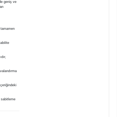
nde geniş ve
van
ni tamamen
abilite
ıdır,
avalandırma
içeriğindeki
a sabitleme