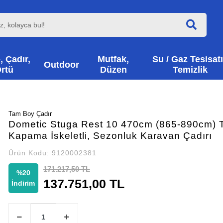
, Çadır,
Mutfak,
Su / Gaz Tesisatı
Outdoor
rtü
Düzen
Temizlik
Tam Boy Çadır
Dometic Stuga Rest 10 470cm (865-890cm) 
Kapama İskeletli, Sezonluk Karavan Çadırı
Ürün Kodu:
9120002381
171.217,50 TL
%20
137.751,00 TL
İndirim