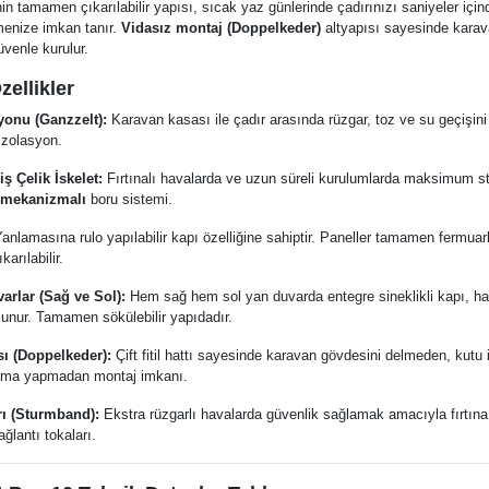
nin tamamen çıkarılabilir yapısı, sıcak yaz günlerinde çadırınızı saniyeler içi
menize imkan tanır.
Vidasız montaj (Doppelkeder)
altyapısı sayesinde kara
venle kurulur.
ellikler
onu (Ganzzelt):
Karavan kasası ile çadır arasında rüzgar, toz ve su geçişi
izolasyon.
 Çelik İskelet:
Fırtınalı havalarda ve uzun süreli kurulumlarda maksimum st
t mekanizmalı
boru sistemi.
anlamasına rulo yapılabilir kapı özelliğine sahiptir. Paneller tamamen fermuarl
arılabilir.
arlar (Sağ ve Sol):
Hem sağ hem sol yan duvarda entegre sineklikli kapı, h
ulunur. Tamamen sökülebilir yapıdadır.
sı (Doppelkeder):
Çift fitil hattı sayesinde karavan gövdesini delmeden, kutu 
alama yapmadan montaj imkanı.
rı (Sturmband):
Ekstra rüzgarlı havalarda güvenlik sağlamak amacıyla fırtın
ağlantı tokaları.