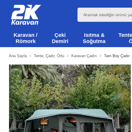
Karavan /
Çeki
Isıtma &
Tente
Römork
Demiri
Soğutma
Ö
Ana Sayfa
Tente, Çadır, Örtü
Karavan Çadırı
Tam Boy Çadır