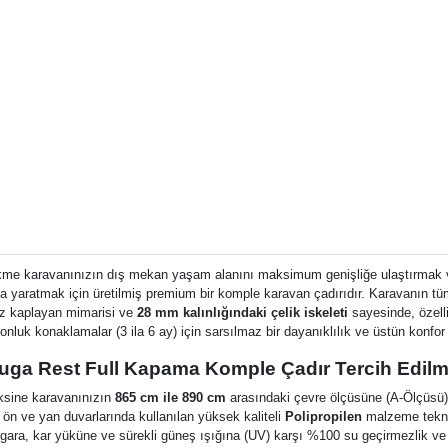
kme karavanınızın dış mekan yaşam alanını maksimum genişliğe ulaştırmak 
a yaratmak için üretilmiş premium bir komple karavan çadırıdır. Karavanın tüm
siz kaplayan mimarisi ve
28 mm kalınlığındaki çelik iskeleti
sayesinde, özell
onluk konaklamalar (3 ila 6 ay) için sarsılmaz bir dayanıklılık ve üstün konfor
uga Rest Full Kapama Komple Çadır Tercih Edilm
aksine karavanınızın
865 cm ile 890 cm
arasındaki çevre ölçüsüne (A-Ölçüsü) 
 ön ve yan duvarlarında kullanılan yüksek kaliteli
Polipropilen
malzeme tekno
ara, kar yüküne ve sürekli güneş ışığına (UV) karşı %100 su geçirmezlik ve 