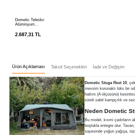
SEPETE
EKLE
Dometic Teleskopik
Alüminyum
Veranda ve
Çadır Fırtına
2.687,31 TL
Direği
Ürün Açıklaması
Taksit Seçenekleri
İade ve Değişim
Dometic Stuga Rest 10
, çe
mevsim korunaklı lüks bir od
hattını (A-ölçüsünü) kesinti
süreli sabit kampçılık ve sez
Neden Dometic St
Bu model, kısmi çadırların 
boşlukla entegre olur. Tavan,
sayesinde yoğun yağışa, rüzg