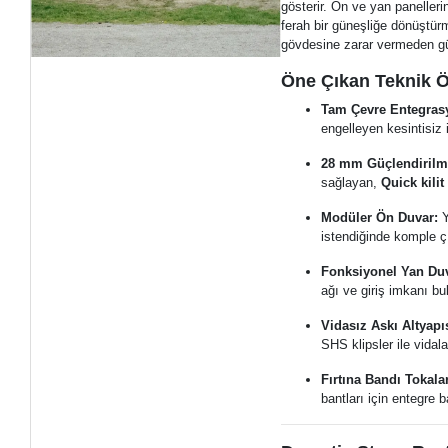
gösterir. Ön ve yan panelleri
ferah bir güneşliğe dönüştür
gövdesine zarar vermeden gü
Öne Çıkan Teknik Öz
Tam Çevre Entegrasy
engelleyen kesintisiz 
28 mm Güçlendirilmiş
sağlayan,
Quick kili
Modüler Ön Duvar:
Y
istendiğinde komple çık
Fonksiyonel Yan Duv
ağı ve giriş imkanı b
Vidasız Askı Altyapı
SHS klipsler ile vid
Fırtına Bandı Tokala
bantları için entegre b