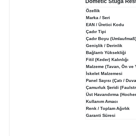
Dometic Stuga Rest
Özellik
Marka / Seri
EAN / Üretici Kodu
Çadır Tipi
Çadır Boyu (Umlaufmaß
Genişlik / Derinlik
Bağlantı Yüksekliği
Fitil (Keder) Kalınlığı
Malzeme (Tavan, Ön ve 
İskelet Malzemesi
Panel Sayısı (Çatı / Duva
Çamurluk Şeridi (Faulstr
Üst Havandırma (Hochen
Kullanım Amacı
Renk / Toplam Ağırlık
Garanti Süresi