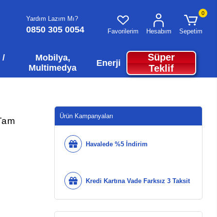
0
Yardım Lazım Mı?
0850 305 0054
Favorilerim
Hesabım
Sepetim
Süper
 /
Mobilya,
Enerji
Multimedya
Teklif
Ürün Kampanyaları
Tam
Havalede %5 İndirim
Kredi Kartına Vade Farksız 3 Taksit