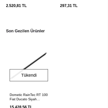
Durdurucu
2.520,81 TL
297,31 TL
Son Gezilen Ürünler
Tükendi
Stokta Yok
Dometic RainTec RT 100
Fiat Ducato Siyah
Aydınlatmalı Yağmur
15.428,56 TL
Kanalı