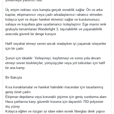
yönetmeye yardımcı olur.
Üç erişim noktası size kampta gerçek esneklik sağlar. Ön ve arka
kapılar, ekipmanınızı veya çadır arkadaşlarınızı rahatsız etmeden
kolayca içeri ve dışarı hareket etmenizi sağlar ve kurulumunuzu
sahaya ve koşullara göre uyarlamanızı kolaylaştırır. Ege mavisi renk
grubuyla tamamlanan Wanderlight 3, taşınabilirlik ve yaşanabilirlik
arasında güvenli bir denge kuruyor.
Hafif seyahat etmeyi seven ancak oradayken iyi yaşamak isteyenler
için bir çadır.
Şunun için idealdir: Yerleşmeyi, keşfetmeyi ve sonra yola devam
etmeyi seven bisikletçiler, yürüyüşçüler veya yol tutkunları için hafif
bir ana kamp.
Bir Bakışta
Kısa konaklamalar ve hareket halindeki maceralar için tasarlanmış
geniş tünel çadırı
Ekipman depolama veya korunaklı pişirme için geniş sundurma alanı
Hava şartlarına karşı güvenilir koruma için dayanıklı 75D polyester
dış yüzey
Kolayca eğilen ve rüzgarı iyi idare eden esnek fiberglas direk yapısı