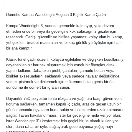
Dometic Kampa Wanderlight Aegean 3 Kişilik Kamp Çadırı
Kampa Wanderlight 3, sadece geçmekle kalmayıp, yola devam
etmeden önce bir veya iki geceliğine kök salacağınız geziler için
tasarlandı. Geniş, güvenilir ve birlikte yaşaması kolay olan bu kamp, ​​
yol gezileri, bisiklet maceraları ve birkaç günlük yürüyüşler için hafif
bir ana kamptır.
Klasik tünel çadır düzeni, kolayca eğilebilen ve değişken koşullara iyi
dayanabilen bir barınak oluşturmak için esnek bir fiberglas direk
yapısı kullanır. Daha uzun profil, çantaları, çamurlu botları veya
bisiklet aksesuarlarını saklamak veya sadece havalar değiştiğinde
yemek pişirmek ve dinlenmek için mükemmel olan geniş bir ön
sundurma ile cömert bir iç alan sunar.
Dayanıklı 75D polyester tente rüzgara ve yağmura karşı güven verici
koruma sağlarken, tamamen kapalı iç çadır, arazide geçen uzun bir
günün sonunda eşyaların kuru, sakin ve böceklerden uzak kalmasını
sağlar. Tavan havalandırması, ister bir geceliğine mola veriyor olun,
ister Wanderlight 3'ü keşfetmek için geçici bir üs olarak kullanıyor
olun, daha rahat bir uyku sağlayarak gece boyunca yoğuşmayı